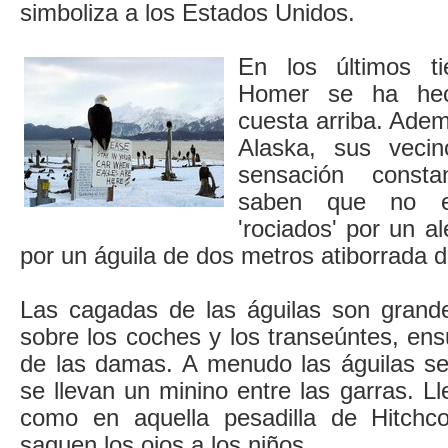
simboliza a los Estados Unidos.
En los últimos t
Homer se ha he
cuesta arriba. Adem
Alaska, sus veci
sensación const
saben que no 
'rociados' por un al
por un águila de dos metros atiborrada 
Las cagadas de las águilas son grand
sobre los coches y los transeúntes, en
de las damas. A menudo las águilas s
se llevan un minino entre las garras. Ll
como en aquella pesadilla de Hitchco
saquen los ojos a los niños.