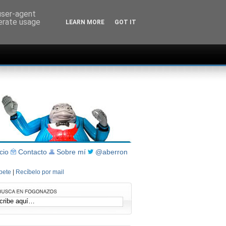
 user-agent
nerate usage
LEARN MORE
GOT IT
icio
Contacto
Sobre mí
@aberron
íbete
|
Recíbelo por mail