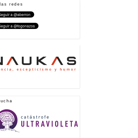
las redes
cucha