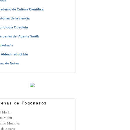
ddit
aderno de Cultura Científica
storias de la ciencia
cnología Obsoleta
s penas del Agente Smith
ikelnai's
 Aldea Irreductible
bro de Notas
enas de Fogonazos
el Marín
rto Montt
lermo Montoya
o de Alzaga