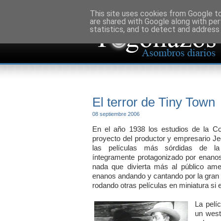
This site uses cookies from Google to 
are shared with Google along with per
statistics, and to detect and address
El terror de Tiny Town
08 septiembre 2006
En el año 1938 los estudios de la Co
proyecto del productor y empresario Je
las películas más sórdidas de la
íntegramente protagonizado por enanos
nada que divierta más al público am
enanos andando y cantando por la gran p
rodando otras películas en miniatura si e
La pelíc
un west