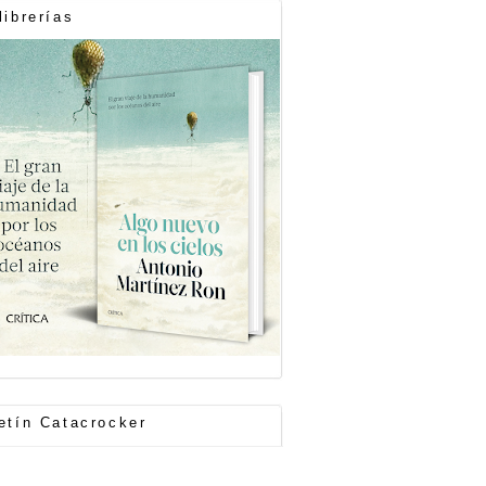
librerías
etín Catacrocker