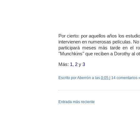
Por cierto: por aquellos años los estud
intervienen en numerosas películas. No
participará meses más tarde en el r
"Munchkins" que reciben a Dorothy al otro
Más:
1
,
2
y
3
Escrito por Aberrón
a las
0:05
|
14 comentarios 
Entrada más reciente