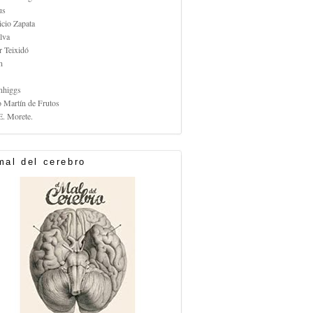
us
icio Zapata
lva
r Teixidó
n
nhiggs
o Martín de Frutos
E. Morete.
mal del cerebro