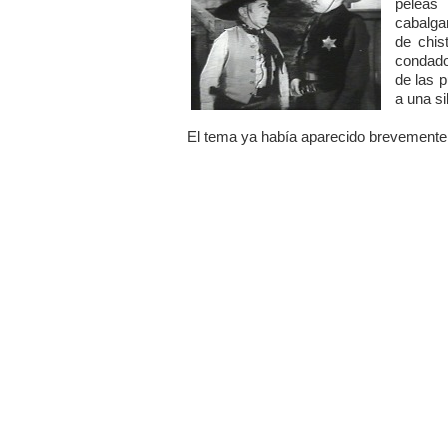
pelea
cabalga
de chis
condado
de las 
a una sil
El tema ya había aparecido brevemente 