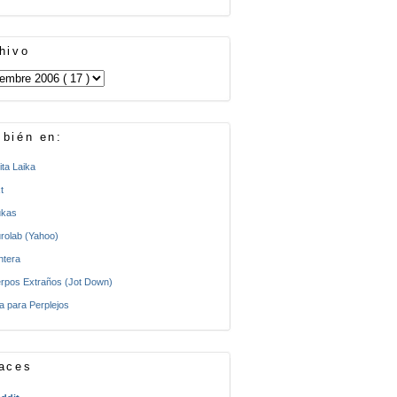
hivo
bién en:
ita Laika
t
kas
rolab (Yahoo)
ntera
rpos Extraños (Jot Down)
a para Perplejos
aces