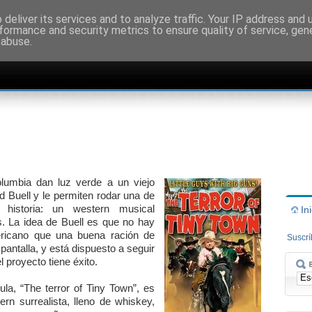
deliver its services and to analyze traffic. Your IP address and
formance and security metrics to ensure quality of service, ge
 abuse.
lumbia dan luz verde a un viejo
d Buell y le permiten rodar una de
 historia: un western musical
In
. La idea de Buell es que no hay
ericano que una buena ración de
Suscr
antalla, y está dispuesto a seguir
l proyecto tiene éxito.
ula, “The terror of Tiny Town”, es
ern surrealista, lleno de whiskey,