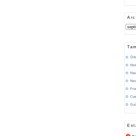
Arc
Tam
Órb
Nex
Nau
Neu
Fro
Cue
Guí
Enl