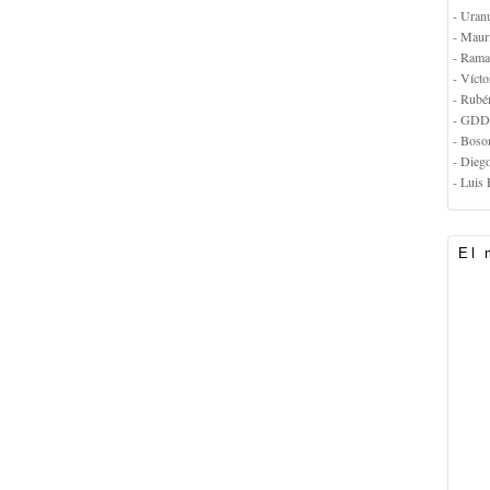
- Uran
- Maur
- Rama
- Vícto
- Rubé
- GDD
- Boso
- Dieg
- Luis 
El 