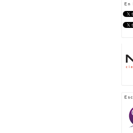
En 
Es