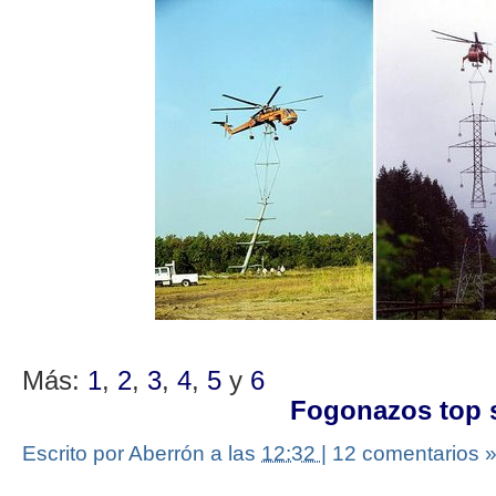
Más:
1
,
2
,
3
,
4
,
5
y
6
Fogonazos top s
Escrito por Aberrón
a las
12:32
|
12 comentarios 