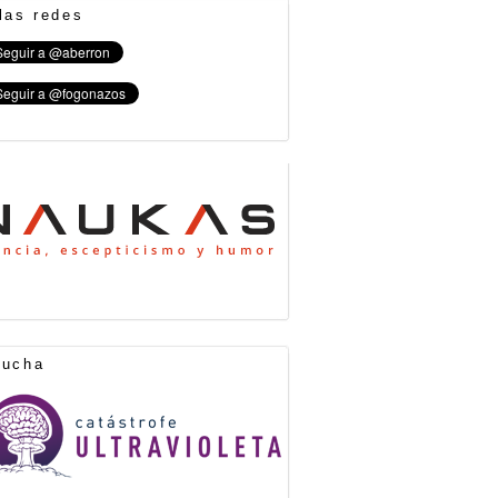
las redes
cucha