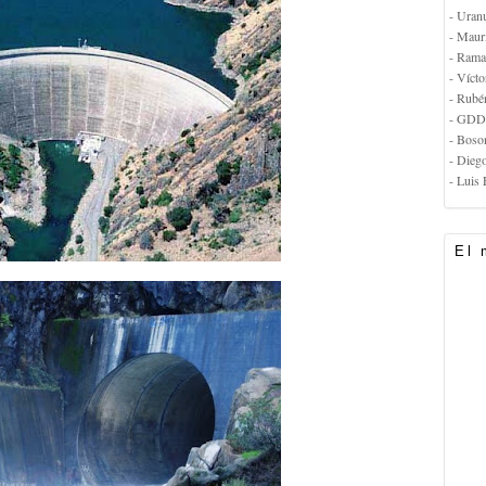
- Uran
- Maur
- Rama
- Vícto
- Rubé
- GDD
- Boso
- Dieg
- Luis 
El 