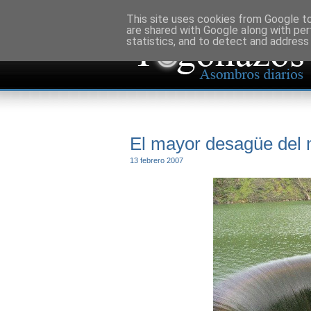
This site uses cookies from Google to 
are shared with Google along with per
statistics, and to detect and address
El mayor desagüe del
13 febrero 2007