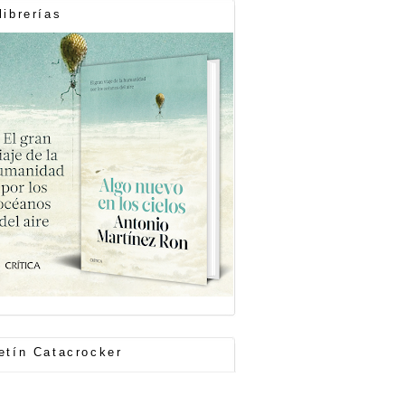
librerías
etín Catacrocker