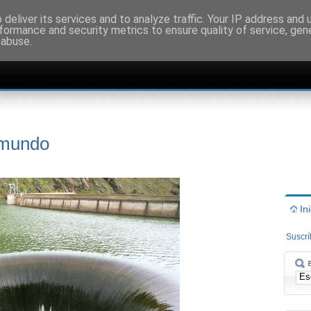
deliver its services and to analyze traffic. Your IP address and
formance and security metrics to ensure quality of service, ge
 abuse.
 mundo
In
Suscr