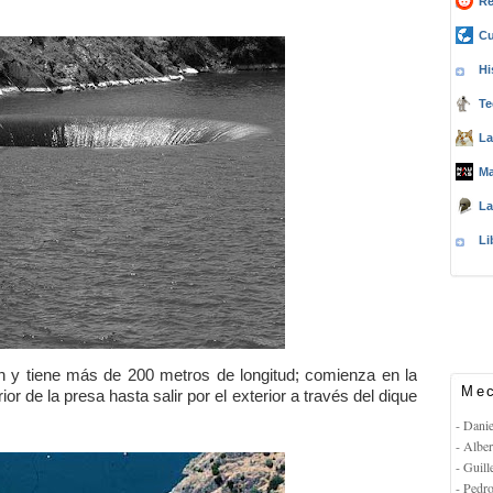
Re
Cu
Hi
Te
La
Ma
La
Li
n y tiene más de 200 metros de longitud; comienza en la
Mec
erior de la presa hasta salir por el exterior a través del dique
- Dani
- Albe
- Guil
- Pedr