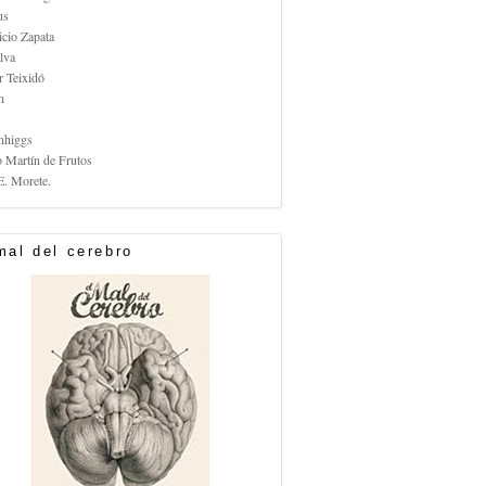
us
icio Zapata
lva
r Teixidó
n
nhiggs
o Martín de Frutos
E. Morete.
mal del cerebro