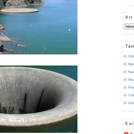
Arc
Tam
Órb
Nex
Nau
Neu
Fro
Cue
Guí
Enl