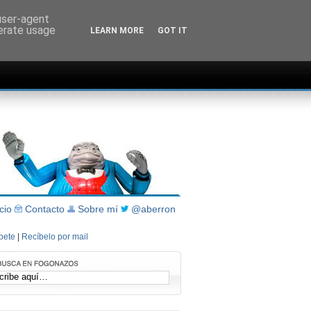
 user-agent
nerate usage
LEARN MORE
GOT IT
icio
Contacto
Sobre mí
@aberron
íbete
|
Recíbelo por mail