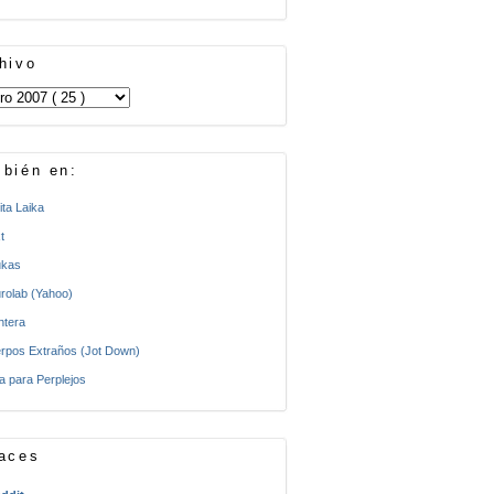
hivo
bién en:
ita Laika
t
kas
rolab (Yahoo)
ntera
rpos Extraños (Jot Down)
a para Perplejos
aces