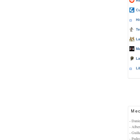
Re
Cu
Hi
Te
La
Ma
La
Li
Mec
- Dani
- Albe
- Guil
- Pedr