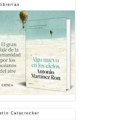
librerías
etín Catacrocker