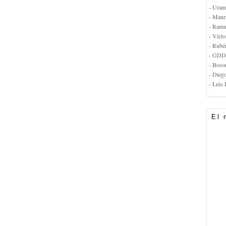
- Uran
- Maur
- Rama
- Vícto
- Rubé
- GDD
- Boso
- Dieg
- Luis 
El 