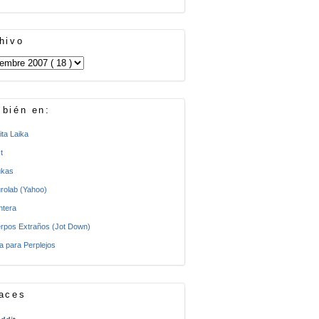
hivo
bién en:
ita Laika
t
kas
rolab (Yahoo)
ntera
rpos Extraños (Jot Down)
a para Perplejos
aces