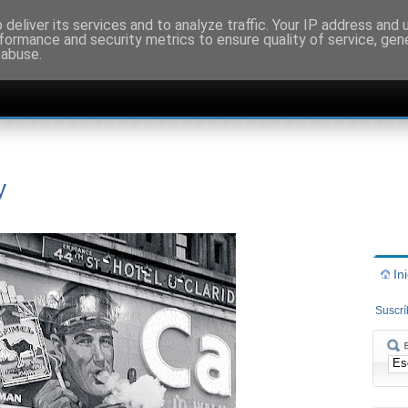
deliver its services and to analyze traffic. Your IP address and
formance and security metrics to ensure quality of service, ge
 abuse.
y
In
Suscr