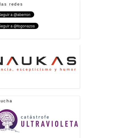
las redes
cucha