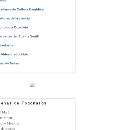
ddit
aderno de Cultura Científica
storias de la ciencia
cnología Obsoleta
s penas del Agente Smith
ikelnai's
 Aldea Irreductible
bro de Notas
enas de Fogonazos
el Marín
rto Montt
lermo Montoya
o de Alzaga