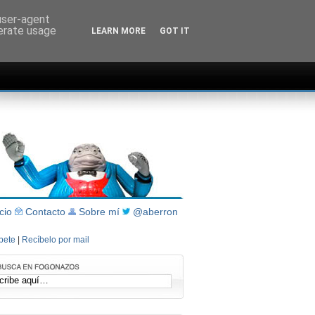
 user-agent
nerate usage
LEARN MORE
GOT IT
icio
Contacto
Sobre mí
@aberron
íbete
|
Recíbelo por mail