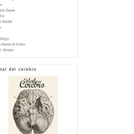
us
icio Zapata
lva
r Teixidó
n
nhiggs
o Martín de Frutos
E. Morete.
mal del cerebro