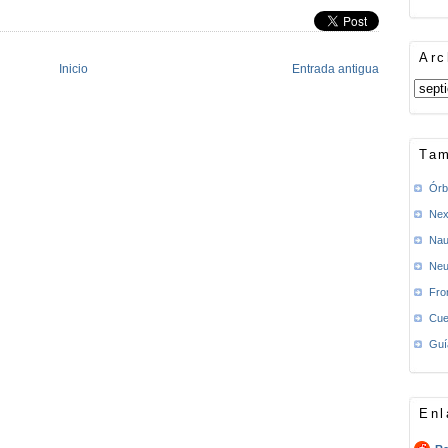
Arc
Inicio
Entrada antigua
Tam
Órb
Nex
Nau
Neu
Fro
Cue
Guí
Enl