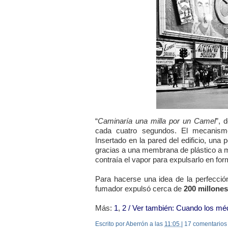
“
Caminaría una milla por un Camel
”, 
cada cuatro segundos. El mecanismo 
Insertado en la pared del edificio, u
gracias a una membrana de plástico a 
contraía el vapor para expulsarlo en form
Para hacerse una idea de la perfección
fumador expulsó cerca de
200 millones
Más:
1
,
2
/ Ver también:
Cuando los mé
Escrito por Aberrón
a las
11:05
|
17 comentarios