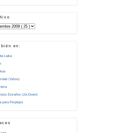
hivo
bién en:
ita Laika
t
kas
rolab (Yahoo)
ntera
rpos Extraños (Jot Down)
a para Perplejos
aces