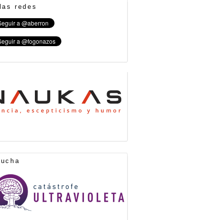
las redes
cucha