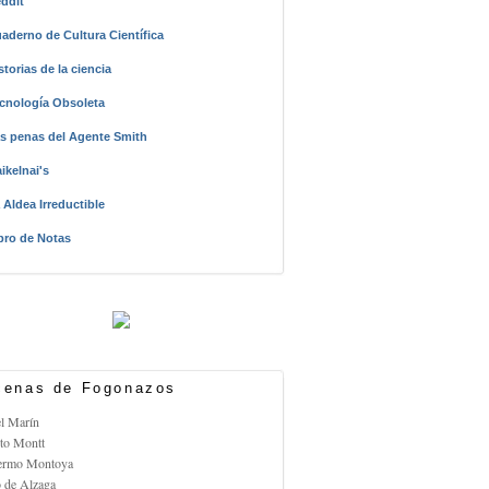
ddit
aderno de Cultura Científica
storias de la ciencia
cnología Obsoleta
s penas del Agente Smith
ikelnai's
 Aldea Irreductible
bro de Notas
enas de Fogonazos
el Marín
rto Montt
lermo Montoya
o de Alzaga