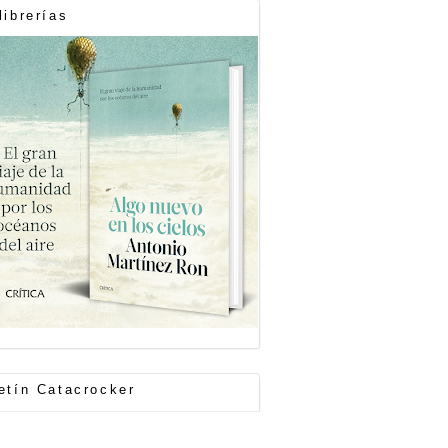
librerías
etín Catacrocker