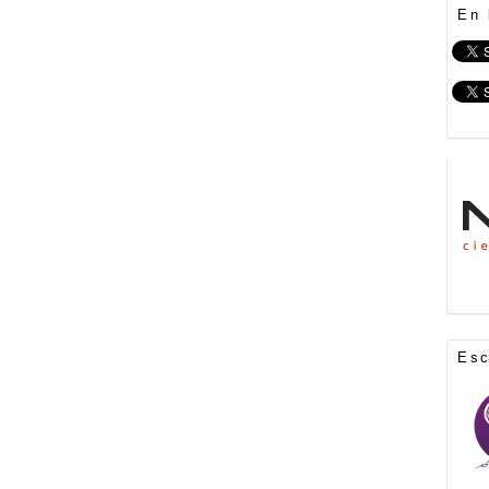
En 
Es