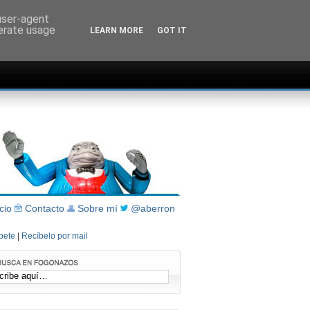
 user-agent
nerate usage
LEARN MORE
GOT IT
icio
Contacto
Sobre mí
@aberron
íbete
|
Recíbelo por mail