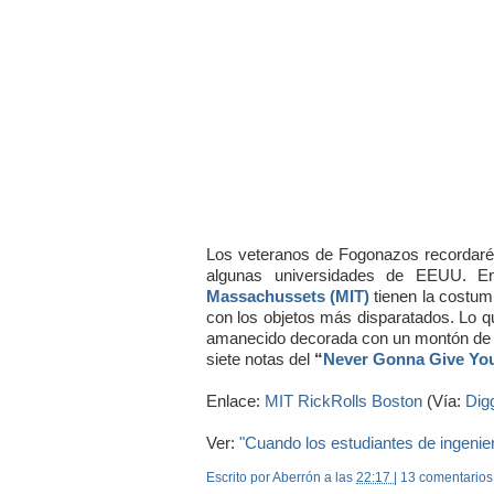
Los veteranos de Fogonazos recordaréi
algunas universidades de EEUU. E
Massachussets (MIT
)
tienen la costum
con los objetos más disparatados. Lo qu
amanecido decorada con un montón de 
siete notas del
“
Never Gonna Give Yo
Enlace:
MIT RickRolls Boston
(Vía:
Dig
Ver:
"Cuando los estudiantes de ingenie
Escrito por Aberrón
a las
22:17
|
13 comentarios