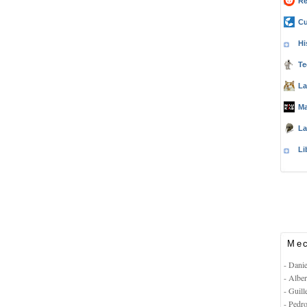
Re
Cu
Hi
Te
La
Ma
La
Li
Mec
- Dani
- Albe
- Guil
- Pedr