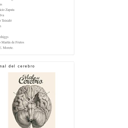
us
icio Zapata
lva
r Teixidó
n
nhiggs
o Martín de Frutos
E. Morete.
mal del cerebro