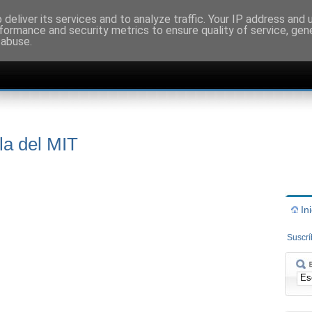
deliver its services and to analyze traffic. Your IP address and
formance and security metrics to ensure quality of service, ge
 abuse.
ula del MIT
In
Suscr