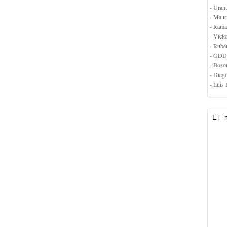
- Uran
- Maur
- Rama
- Vícto
- Rubé
- GDD
- Boso
- Dieg
- Luis 
El 