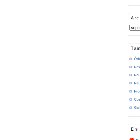
Arc
Tam
Órb
Nex
Nau
Neu
Fro
Cue
Guí
Enl