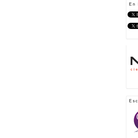
En 
Es