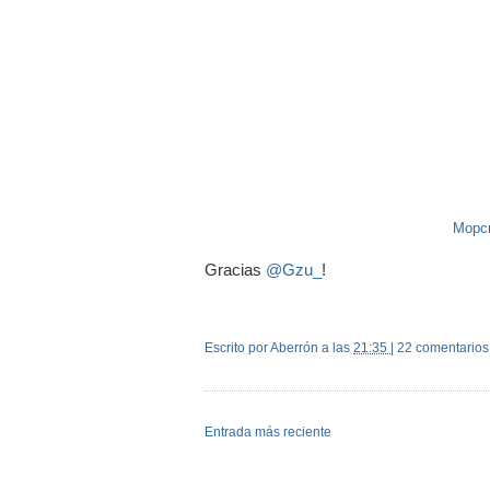
Морск
Gracias
@Gzu_
!
Escrito por Aberrón
a las
21:35
|
22 comentarios
Entrada más reciente