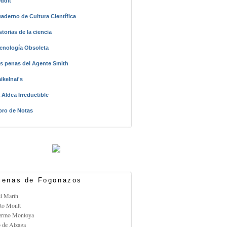
ddit
aderno de Cultura Científica
storias de la ciencia
cnología Obsoleta
s penas del Agente Smith
ikelnai's
 Aldea Irreductible
bro de Notas
enas de Fogonazos
el Marín
rto Montt
lermo Montoya
o de Alzaga