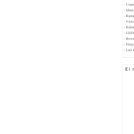
- Uran
- Maur
- Rama
- Vícto
- Rubé
- GDD
- Boso
- Dieg
- Luis 
El 