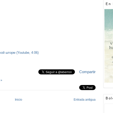
En 
ой шторм (Youtube, 4:06)
Compartir
 »
Bol
Inicio
Entrada antigua