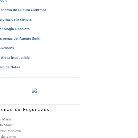
ddit
aderno de Cultura Científica
storias de la ciencia
cnología Obsoleta
s penas del Agente Smith
ikelnai's
 Aldea Irreductible
bro de Notas
enas de Fogonazos
el Marín
rto Montt
lermo Montoya
o de Alzaga