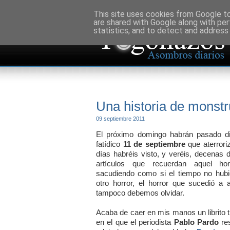
This site uses cookies from Google to 
are shared with Google along with per
statistics, and to detect and address
Una historia de monst
09 septiembre 2011
El próximo domingo habrán pasado d
fatídico
11 de septiembre
que aterrori
días habréis visto, y veréis, decenas
artículos que recuerdan aquel ho
sacudiendo como si el tiempo no hub
otro horror, el horror que sucedió a 
tampoco debemos olvidar.
Acaba de caer en mis manos un librito t
en el que el periodista
Pablo Pardo
res