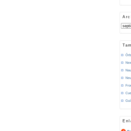
Arc
Tam
Órb
Nex
Nau
Neu
Fro
Cue
Guí
Enl