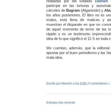
relatadas por del soldado
Damien C
partícipe en las torturas y asesina
cárceles de
Bagram
(Afganistán) y
Abu
los años posteriores. El libro no es un
malos, está llena de matices y pe
muestran el disparate en que se convi
de aquel momento de terror de las t
rápido y es un testimonio imprescind
idea de lo que significó el 11-S en toda 
Me cuentan, además, que la editoria
apostar por el buen periodismo y las hi
mala idea.
Escrito por Aberrón
a las
9:08
|
5 comentarios »
Entrada más reciente