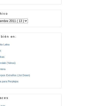
hivo
bién en:
ita Laika
t
kas
rolab (Yahoo)
ntera
rpos Extraños (Jot Down)
a para Perplejos
aces