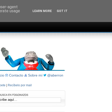
 user-agent
nerate usage
LEARN MORE
GOT IT
icio
Contacto
Sobre mí
@aberron
íbete
|
Recíbelo por mail