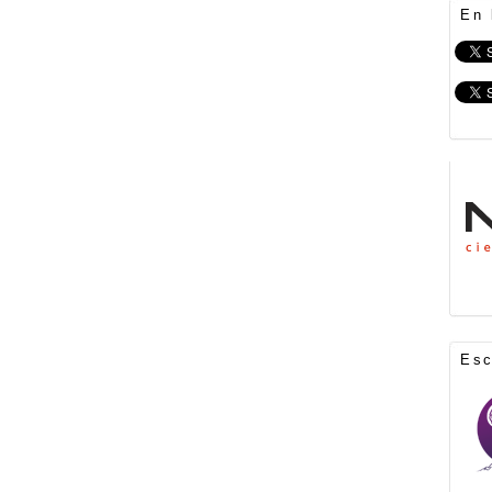
En 
Es