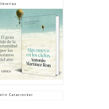
librerías
etín Catacrocker