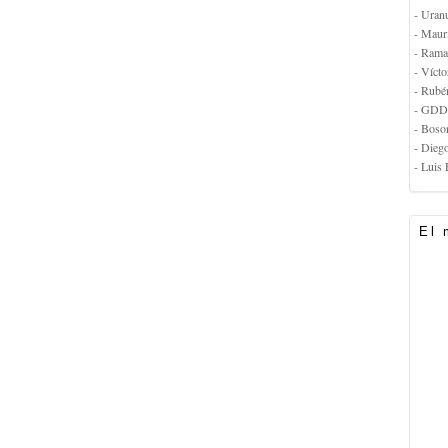
- Uran
- Maur
- Rama
- Vícto
- Rubé
- GDD
- Boso
- Dieg
- Luis 
El 