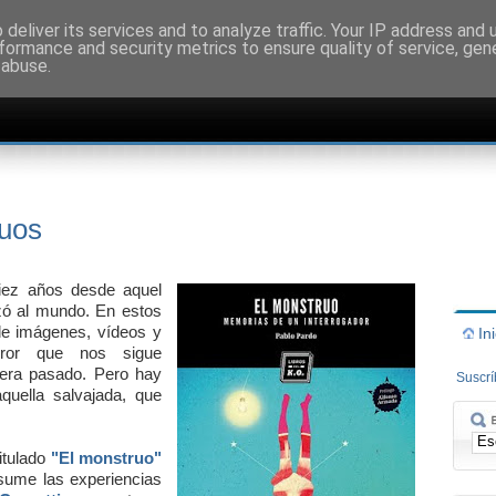
deliver its services and to analyze traffic. Your IP address and
formance and security metrics to ensure quality of service, ge
 abuse.
ruos
iez años desde aquel
zó al mundo. En estos
 de imágenes, vídeos y
In
rror que nos sigue
iera pasado. Pero hay
Suscr
aquella salvajada, que
itulado
"El monstruo"
ume las experiencias