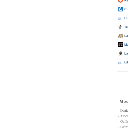
Re
Cu
Hi
Te
La
Ma
La
Li
Mec
- Dani
- Albe
- Guil
- Pedr