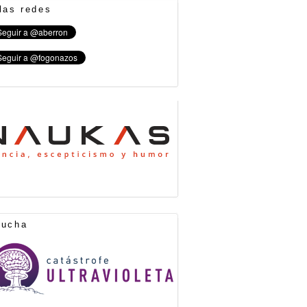
las redes
cucha