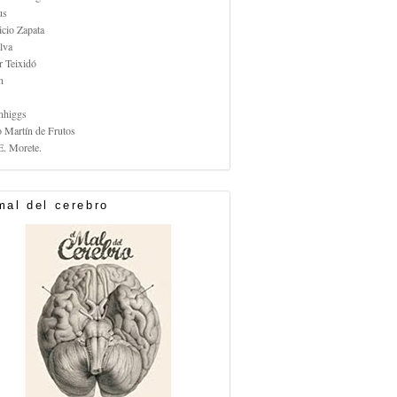
us
icio Zapata
lva
r Teixidó
n
nhiggs
o Martín de Frutos
E. Morete.
mal del cerebro