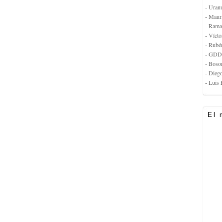
- Uran
- Maur
- Rama
- Vícto
- Rubé
- GDD
- Boso
- Dieg
- Luis 
El 