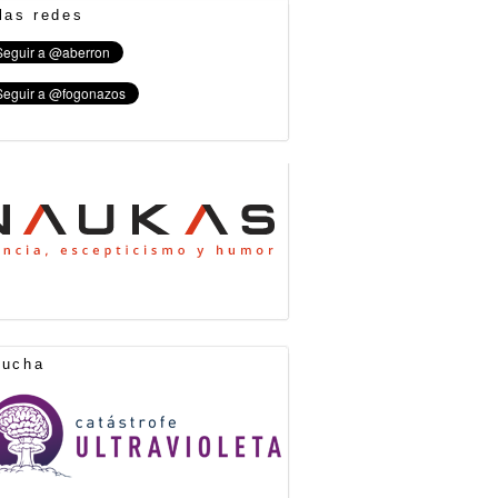
las redes
cucha