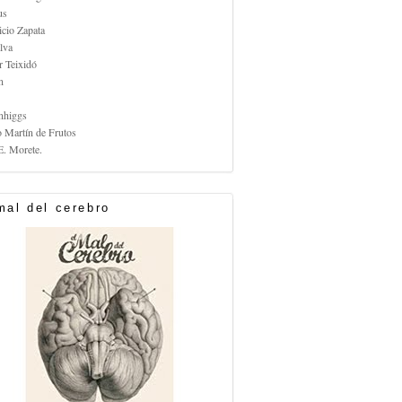
us
icio Zapata
lva
r Teixidó
n
nhiggs
o Martín de Frutos
E. Morete.
mal del cerebro