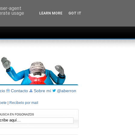
 user-agent
nerate usage
LEARN MORE
GOT IT
icio
Contacto
Sobre mí
@aberron
íbete
|
Recíbelo por mail