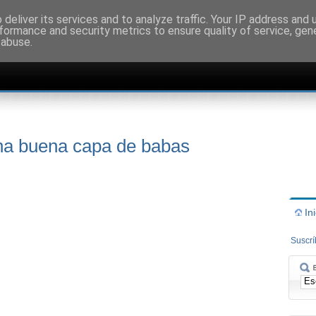
deliver its services and to analyze traffic. Your IP address and
formance and security metrics to ensure quality of service, ge
 abuse.
na buena capa de babas
In
Suscr