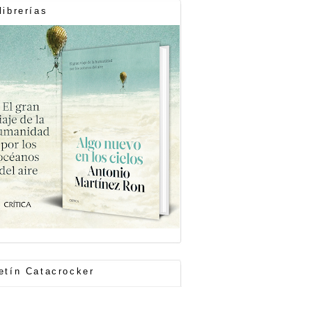
librerías
etín Catacrocker