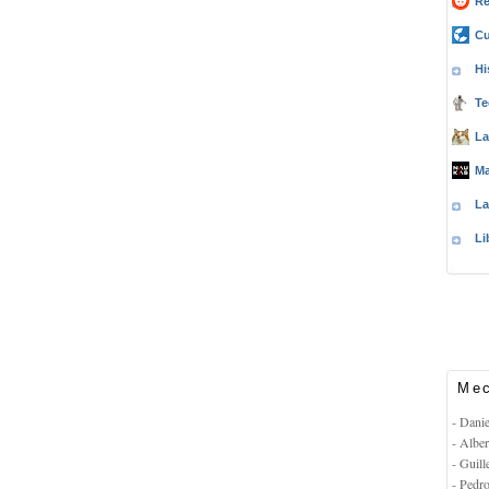
Re
Cu
Hi
Te
La
Ma
La
Li
Mec
- Dani
- Albe
- Guil
- Pedr