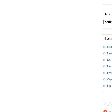
Arc
Tam
Órb
Nex
Nau
Neu
Fro
Cue
Guí
Enl