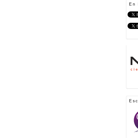
En 
Es