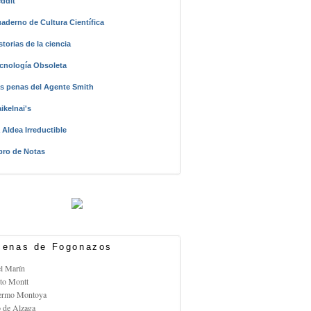
ddit
aderno de Cultura Científica
storias de la ciencia
cnología Obsoleta
s penas del Agente Smith
ikelnai's
 Aldea Irreductible
bro de Notas
enas de Fogonazos
el Marín
rto Montt
lermo Montoya
o de Alzaga