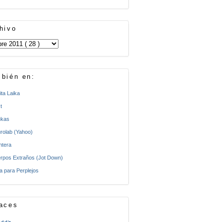
hivo
bién en:
ita Laika
t
kas
rolab (Yahoo)
ntera
rpos Extraños (Jot Down)
a para Perplejos
aces