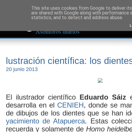
This site uses cookies from Google to deliver its
are shared with Google along with performance a
statistics, and to detect and address abuse.
L
lustración científica: los dient
20 junio 2013
El ilustrador científico
Eduardo Sáiz
e
desarrolla en el
CENIEH
, donde se man
de dibujos de los dientes que se han i
yacimiento de Atapuerca
. Estas colec
recuerda y solamente de
Homo heidelbe