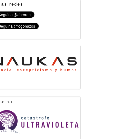
las redes
cucha