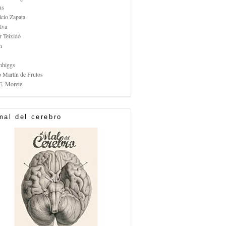
us
icio Zapata
lva
r Teixidó
n
nhiggs
o Martín de Frutos
E. Morete.
mal del cerebro