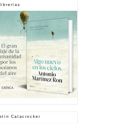
librerías
etín Catacrocker