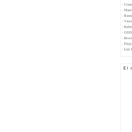
- Uran
- Maur
- Rama
- Vícto
- Rubé
- GDD
- Boso
- Dieg
- Luis 
El 