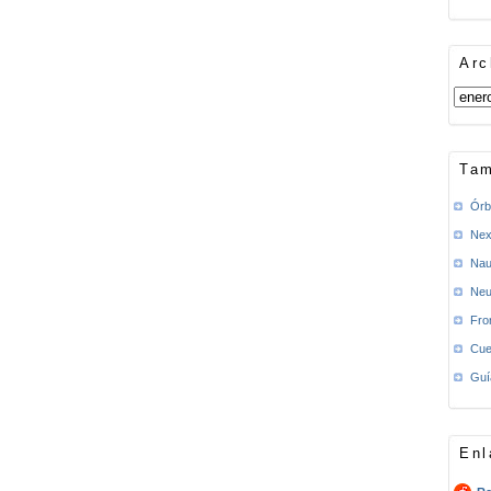
Arc
Tam
Órb
Nex
Nau
Neu
Fro
Cue
Guí
Enl