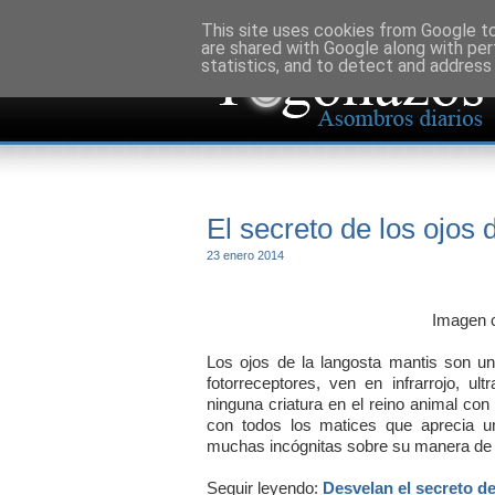
This site uses cookies from Google to 
are shared with Google along with per
statistics, and to detect and address
El secreto de los ojos 
23 enero 2014
Imagen c
Los ojos de la langosta mantis son un
fotorreceptores, ven en infrarrojo, u
ninguna criatura en el reino animal co
con todos los matices que aprecia 
muchas incógnitas sobre su manera de 
Seguir leyendo:
Desvelan el secreto d