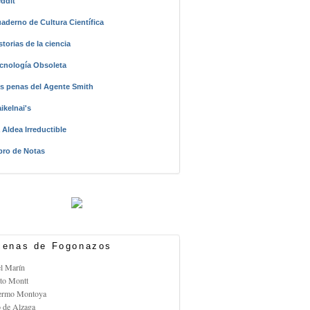
ddit
aderno de Cultura Científica
storias de la ciencia
cnología Obsoleta
s penas del Agente Smith
ikelnai's
 Aldea Irreductible
bro de Notas
enas de Fogonazos
el Marín
rto Montt
lermo Montoya
o de Alzaga