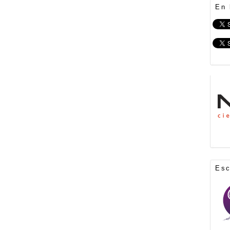
En 
Es