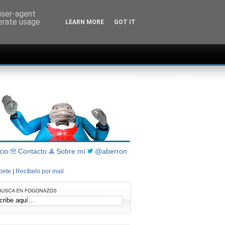
 user-agent
nerate usage
LEARN MORE
GOT IT
icio
Contacto
Sobre mí
@aberron
íbete
|
Recíbelo por mail