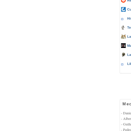
Re
Cu
Hi
Te
La
Ma
La
Li
Mec
- Dani
- Albe
- Guil
- Pedr