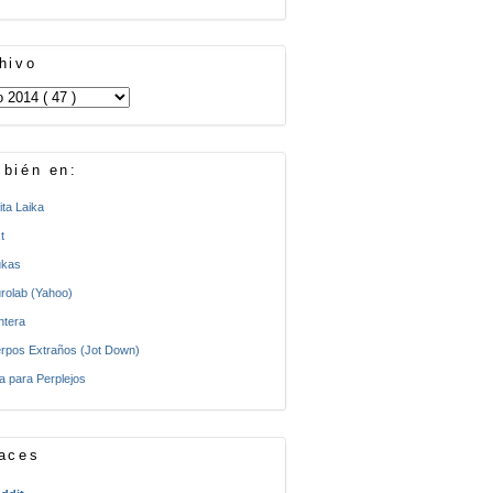
hivo
bién en:
ita Laika
t
kas
rolab (Yahoo)
ntera
rpos Extraños (Jot Down)
a para Perplejos
aces