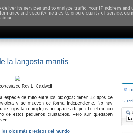
deliver its services and to analyze traffic. Your IP address and
formance and security metrics to ensure quality of service, ge
 abuse.
de la langosta mantis
ortesía de Roy L. Caldwell
In
a especie de mito entre los biólogos: tienen 12 tipos de
Suscr
ltravioleta y se mueven de forma independiente. No hay
n unos ojos tan complejos ni capaces de percibir el mundo
uno de estos pequeños crustáceos. Pero aún quedaban
ver.
e los ojos más precisos del mundo