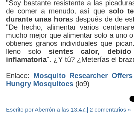
"Soy bastante resistente a las picadur
de comer a menudo, así que
solo t
durante unas hora
s después de de est
"De hecho, alimentar varios centenar
mucho mejor que alimentar solo a uno o
obtienes granos individuales que pican
lleno solo
sientes calor, debid
inflamatoria
". ¿Y tú? ¿Meterías el brazo
Enlace:
Mosquito Researcher Offer
Hungry Mosquitoes
(io9)
Escrito por Aberrón
a las
13:47
|
2 comentarios »