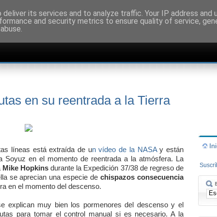
deliver its services and to analyze traffic. Your IP address and
formance and security metrics to ensure quality of service, ge
 abuse.
tas en su reentrada a la Tierra
In
s líneas está extraída de u
n vídeo de la NASA
y están
la Soyuz en el momento de reentrada a la atmósfera. La
Suscr
a
Mike Hopkins
durante la Expedición 37/38 de regreso de
ella se aprecian una especie de
chispazos consecuencia
era en el momento del descenso.
e explican muy bien los pormenores del descenso y el
utas para tomar el control manual si es necesario. A la