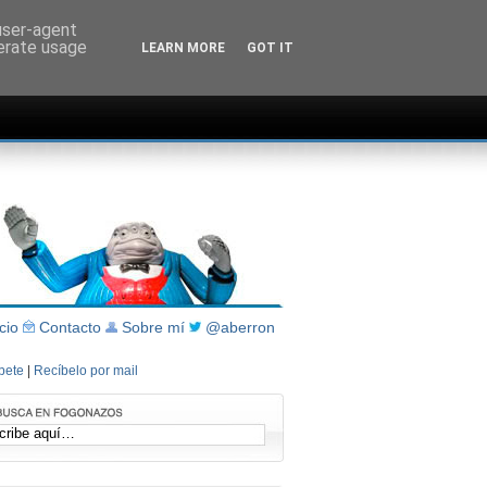
 user-agent
nerate usage
LEARN MORE
GOT IT
icio
Contacto
Sobre mí
@aberron
íbete
|
Recíbelo por mail