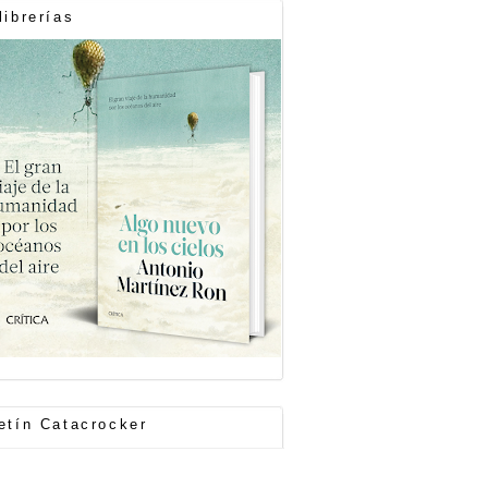
librerías
etín Catacrocker