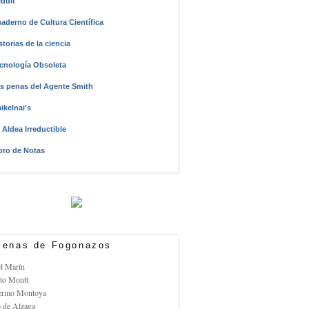
ddit
aderno de Cultura Científica
storias de la ciencia
cnología Obsoleta
s penas del Agente Smith
ikelnai's
 Aldea Irreductible
bro de Notas
enas de Fogonazos
el Marín
rto Montt
lermo Montoya
o de Alzaga