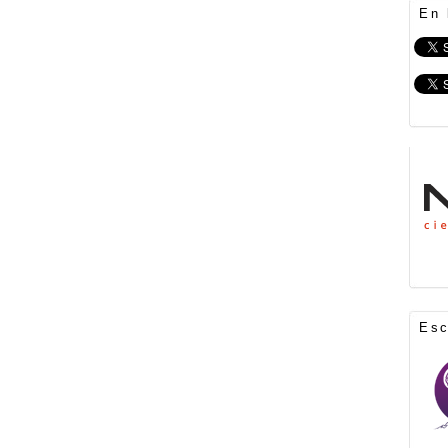
En 
Es