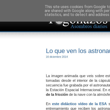
This site uses cookies from Google to 
are shared with Google along with per
statistics, and to detect and address
Lo que ven los astronau
16 diciembre 2014
La imagen animada que veis sobre esta
tomadas desde el interior de la cápsu
secuencia fue grabada por el astronaut
la Estación Espacial Internacional. En 
de la fricción
de la nave con la atmósf
En
este didáctico vídeo de la ESA
s
entrenamiento que reciben los astrona