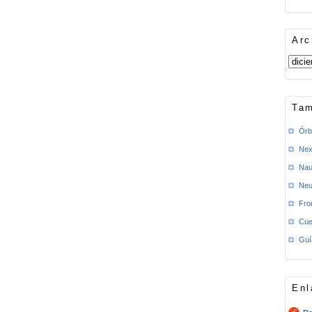
Arc
Tam
Órb
Nex
Nau
Neu
Fro
Cue
Guí
Enl