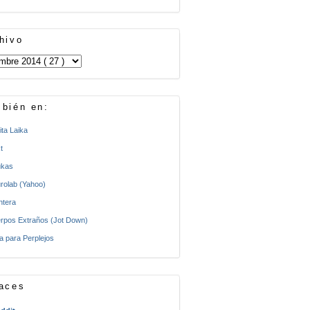
hivo
bién en:
ita Laika
t
kas
rolab (Yahoo)
ntera
rpos Extraños (Jot Down)
a para Perplejos
aces