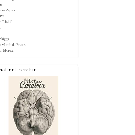
us
icio Zapata
lva
r Teixidó
n
nhiggs
o Martín de Frutos
E. Morete.
mal del cerebro