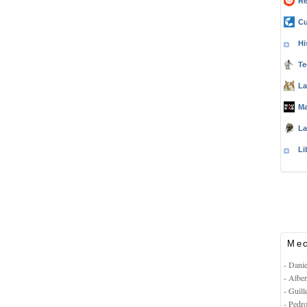
Re
Cu
Hi
Te
La
Ma
La
Li
Mec
- Dani
- Albe
- Guil
- Pedr