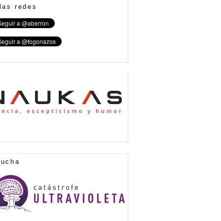
las redes
cucha