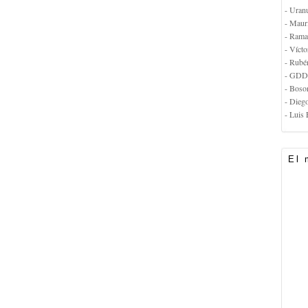
- Uran
- Maur
- Rama
- Vícto
- Rubé
- GDD
- Boso
- Dieg
- Luis 
El 