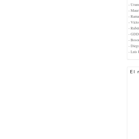
- Uran
- Maur
- Rama
- Vícto
- Rubé
- GDD
- Boso
- Dieg
- Luis 
El 