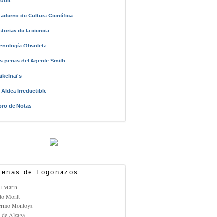
ddit
aderno de Cultura Científica
storias de la ciencia
cnología Obsoleta
s penas del Agente Smith
ikelnai's
 Aldea Irreductible
bro de Notas
enas de Fogonazos
el Marín
rto Montt
lermo Montoya
o de Alzaga