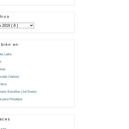
hivo
bién en:
ita Laika
t
kas
rolab (Yahoo)
ntera
rpos Extraños (Jot Down)
a para Perplejos
aces