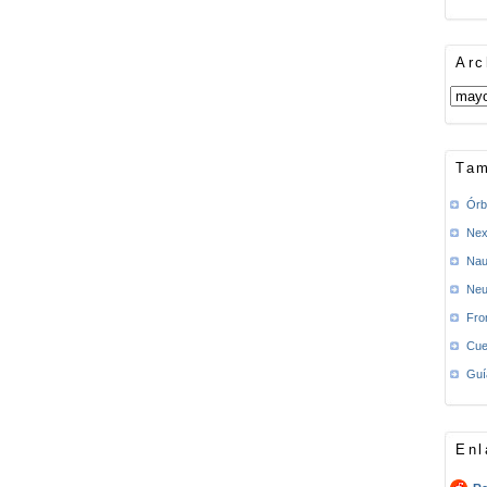
Arc
Tam
Órb
Nex
Nau
Neu
Fro
Cue
Guí
Enl