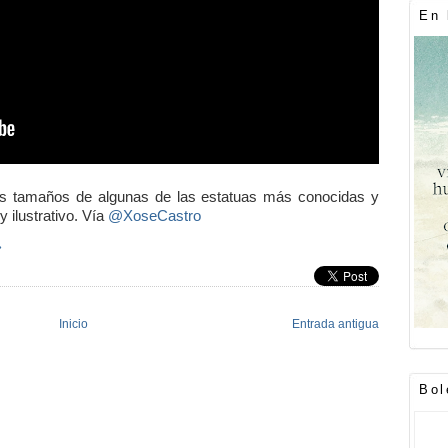
En 
los tamaños de algunas de las estatuas más conocidas y
ilustrativo. Vía
@XoseCastro
»
Inicio
Entrada antigua
Bol