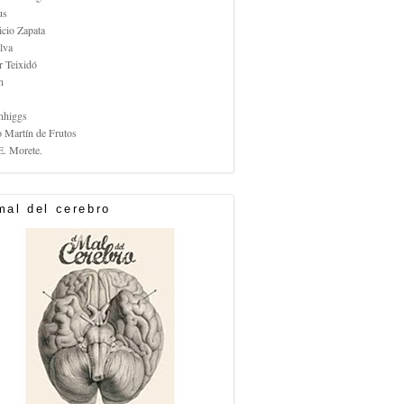
us
icio Zapata
lva
r Teixidó
n
nhiggs
o Martín de Frutos
E. Morete.
mal del cerebro