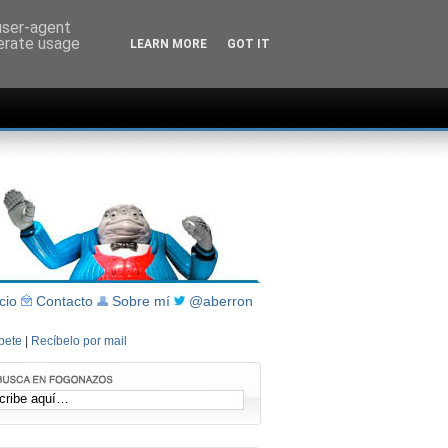
 user-agent
nerate usage
LEARN MORE
GOT IT
icio
Contacto
Sobre mí
@aberron
íbete
|
Recíbelo por mail