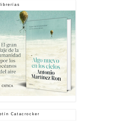
librerías
etín Catacrocker