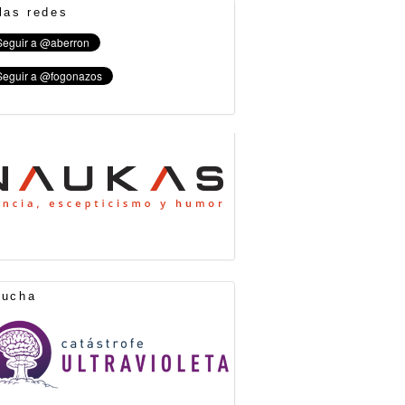
las redes
cucha