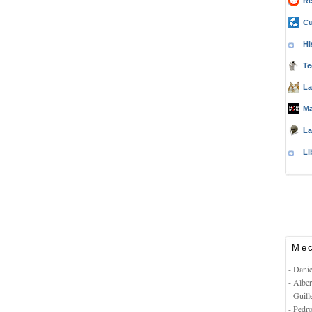
Re
Cu
Hi
Te
La
Ma
La
Li
Mec
- Dani
- Albe
- Guil
- Pedr