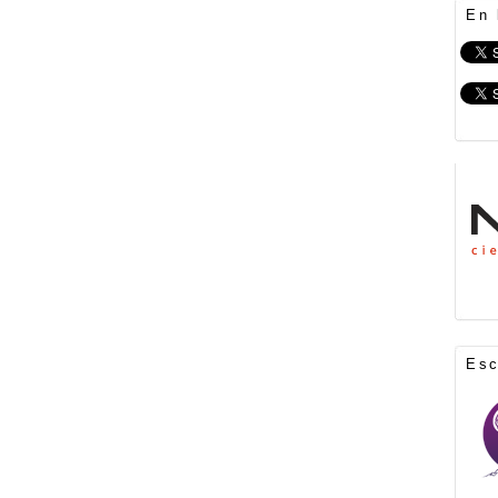
En 
Es