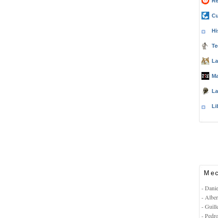
Re
Cu
Hi
Te
La
Ma
La
Li
Mec
- Dani
- Albe
- Guil
- Pedr