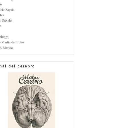
us
icio Zapata
lva
r Teixidó
n
nhiggs
o Martín de Frutos
E. Morete.
mal del cerebro