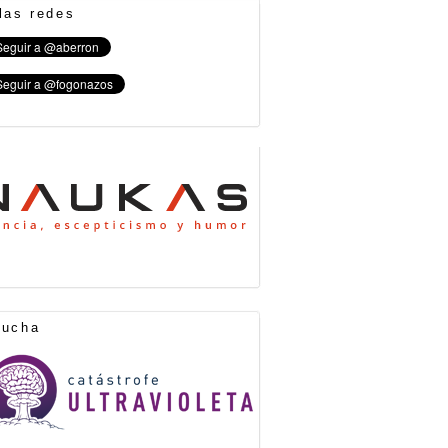
las redes
cucha