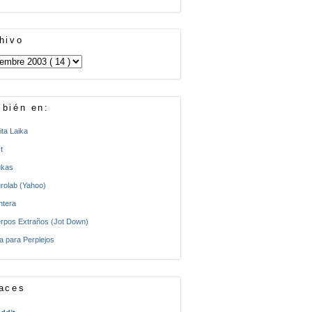
hivo
bién en:
ita Laika
t
kas
rolab (Yahoo)
ntera
rpos Extraños (Jot Down)
a para Perplejos
aces