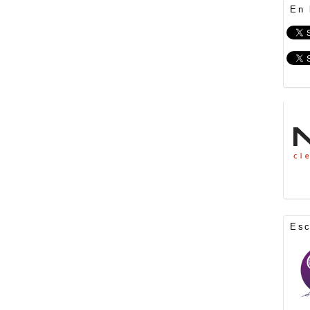
En 
Es