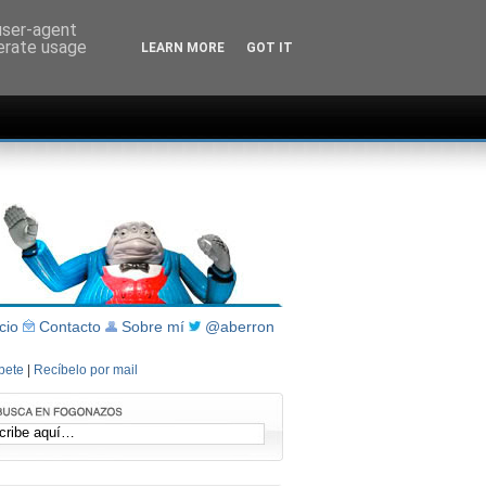
 user-agent
nerate usage
LEARN MORE
GOT IT
icio
Contacto
Sobre mí
@aberron
íbete
|
Recíbelo por mail