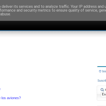
deliver its services and to analyze traffic. Your IP address and
formance and security metrics to ensure quality of service, ge
 abuse.
In
Suscr
e
 los aviones?