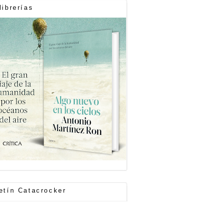
librerías
etín Catacrocker