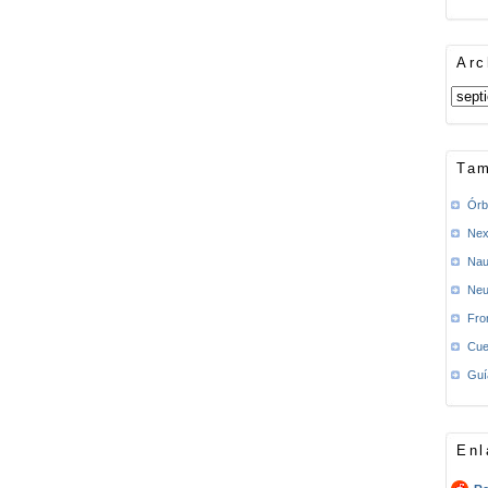
Arc
Tam
Órb
Nex
Nau
Neu
Fro
Cue
Guí
Enl