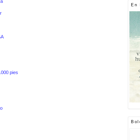
sa
En 
r
SA
.000 pies
co
Bol