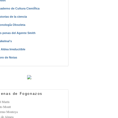
ddit
aderno de Cultura Científica
storias de la ciencia
cnología Obsoleta
s penas del Agente Smith
ikelnai's
 Aldea Irreductible
bro de Notas
enas de Fogonazos
el Marín
rto Montt
lermo Montoya
o de Alzaga