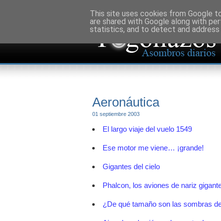
This site uses cookies from Google to 
are shared with Google along with per
statistics, and to detect and address
Aeronáutica
01 septiembre 2003
El largo viaje del vuelo 1549
Ese motor me viene… ¡grande!
Gigantes del cielo
Phalcon, los aviones de nariz gigant
¿De qué tamaño son las sombras de