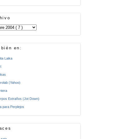
hivo
bién en:
ita Laika
t
kas
rolab (Yahoo)
ntera
rpos Extraños (Jot Down)
a para Perplejos
aces