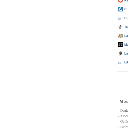
Re
Cu
Hi
Te
La
Ma
La
Li
Mec
- Dani
- Albe
- Guil
- Pedr