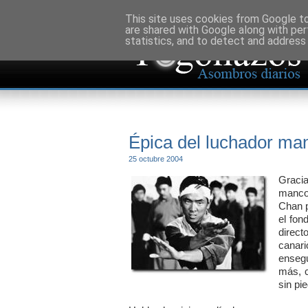
This site uses cookies from Google to 
are shared with Google along with per
statistics, and to detect and address
Épica del luchador ma
25 octubre 2004
Graci
manco"
Chan p
el fon
direct
canari
enseg
más, c
sin pi