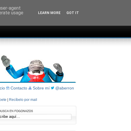
 user-agent
nerate usage
LEARN MORE
GOT IT
icio
Contacto
Sobre mí
@aberron
íbete
|
Recíbelo por mail