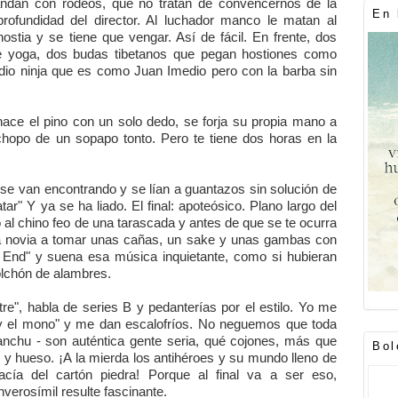
andan con rodeos, que no tratan de convencernos de la
En 
 profundidad del director. Al luchador manco le matan al
ostia y se tiene que vengar. Así de fácil. En frente, dos
de yoga, dos budas tibetanos que pegan hostiones como
io ninja que es como Juan Imedio pero con la barba sin
ce el pino con un solo dedo, se forja su propia mano a
hopo de un sopapo tonto. Pero te tiene dos horas en la
se van encontrando y se lían a guantazos sin solución de
ar" Y ya se ha liado. El final: apoteósico. Plano largo del
al chino feo de una tarascada y antes de que se te ocurra
 la novia a tomar unas cañas, un sake y unas gambas con
e End" y suena esa música inquietante, como si hubieran
olchón de alambres.
e", habla de series B y pedanterías por el estilo. Yo me
 y el mono" y me dan escalofríos. No neguemos que toda
nchu - son auténtica gente seria, qué cojones, más que
Bol
 y hueso. ¡A la mierda los antihéroes y su mundo lleno de
ía del cartón piedra! Porque al final va a ser eso,
verosímil resulte fascinante.