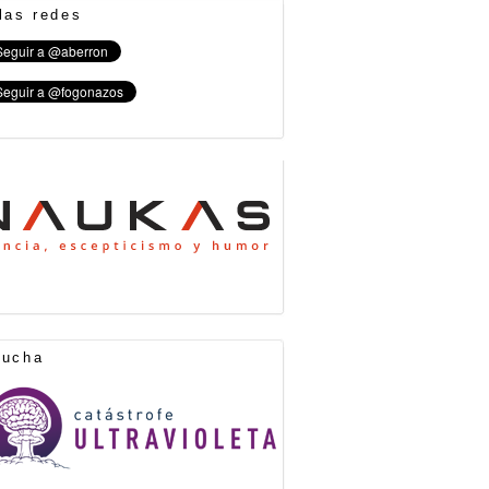
las redes
cucha