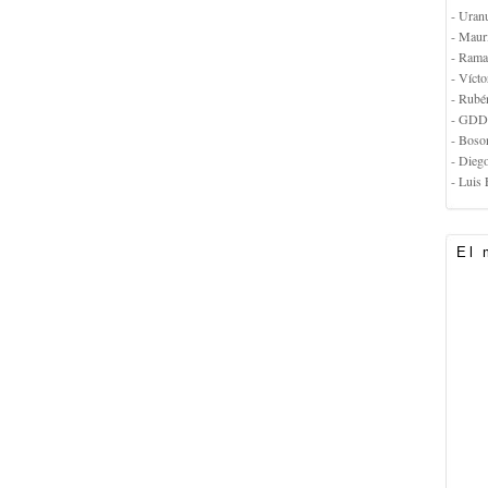
- Uran
- Maur
- Rama
- Vícto
- Rubé
- GDD
- Boso
- Dieg
- Luis 
El 