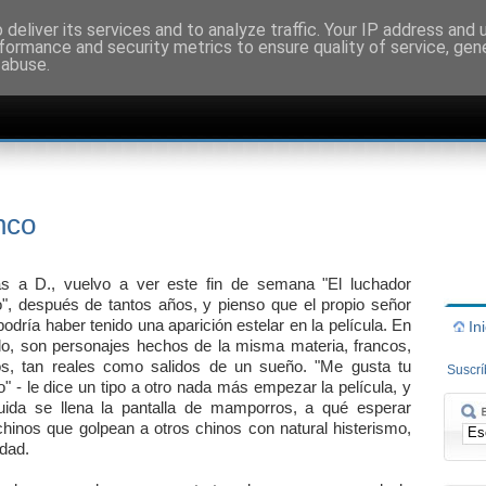
deliver its services and to analyze traffic. Your IP address and
formance and security metrics to ensure quality of service, ge
 abuse.
nco
as a D., vuelvo a ver este fin de semana "El luchador
, después de tantos años, y pienso que el propio señor
odría haber tenido una aparición estelar en la película. En
In
do, son personajes hechos de la misma materia, francos,
os, tan reales como salidos de un sueño. "Me gusta tu
Suscr
o" - le dice un tipo a otro nada más empezar la película, y
uida se llena la pantalla de mamporros, a qué esperar
hinos que golpean a otros chinos con natural histerismo,
edad.