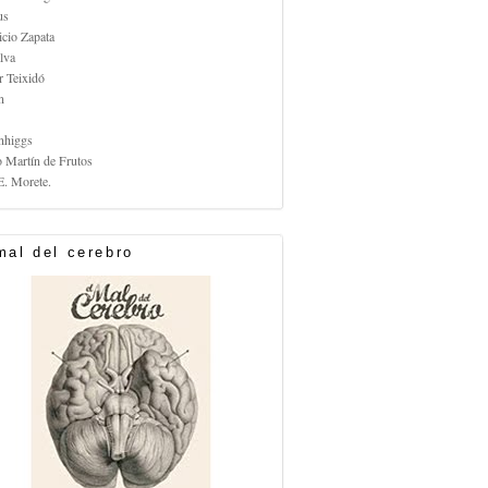
us
icio Zapata
lva
r Teixidó
n
nhiggs
o Martín de Frutos
E. Morete.
mal del cerebro