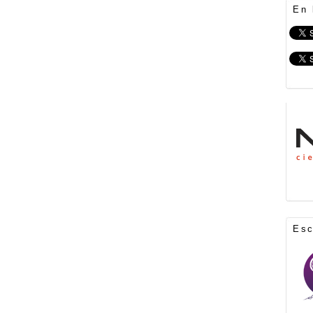
En 
Es