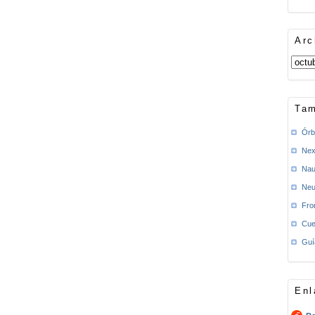
Arc
Tam
Órb
Nex
Nau
Neu
Fro
Cue
Guí
Enl