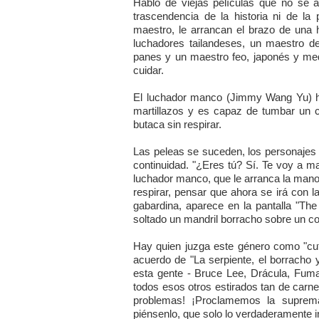
Hablo de viejas películas que no se 
trascendencia de la historia ni de la
maestro, le arrancan el brazo de una h
luchadores tailandeses, un maestro 
panes y un maestro feo, japonés y med
cuidar.
El luchador manco (Jimmy Wang Yu) ha
martillazos y es capaz de tumbar un c
butaca sin respirar.
Las peleas se suceden, los personajes 
continuidad. "¿Eres tú? Sí. Te voy a mat
luchador manco, que le arranca la mano 
respirar, pensar que ahora se irá con
gabardina, aparece en la pantalla "Th
soltado un mandril borracho sobre un c
Hay quien juzga este género como "cutr
acuerdo de "La serpiente, el borracho
esta gente - Bruce Lee, Drácula, Fuma
todos esos otros estirados tan de carne
problemas! ¡Proclamemos la supremac
piénsenlo, que solo lo verdaderamente in