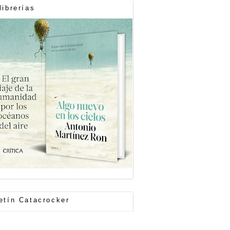
librerías
etín Catacrocker