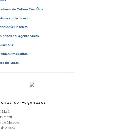
ddit
aderno de Cultura Científica
storias de la ciencia
cnología Obsoleta
s penas del Agente Smith
ikelnai's
 Aldea Irreductible
bro de Notas
enas de Fogonazos
el Marín
rto Montt
lermo Montoya
o de Alzaga