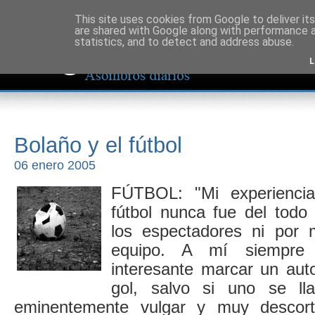
This site uses cookies from Google to deliver its
are shared with Google along with performance a
statistics, and to detect and address abuse.
L
Bolaño y el fútbol
06 enero 2005
FÚTBOL: "Mi experienci
fútbol nunca fue del todo
los espectadores ni por
equipo. A mí siempre
interesante marcar un aut
gol, salvo si uno se ll
eminentemente vulgar y muy descort