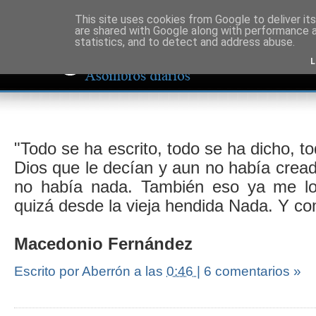
This site uses cookies from Google to deliver its
are shared with Google along with performance a
statistics, and to detect and address abuse.
L
"Todo se ha escrito, todo se ha dicho, t
Dios que le decían y aun no había crea
no había nada. También eso ya me lo
quizá desde la vieja hendida Nada. Y c
Macedonio Fernández
Escrito por Aberrón
a las
0:46
|
6 comentarios »