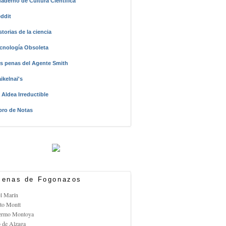
aderno de Cultura Científica
ddit
storias de la ciencia
cnología Obsoleta
s penas del Agente Smith
ikelnai's
 Aldea Irreductible
bro de Notas
enas de Fogonazos
el Marín
rto Montt
lermo Montoya
o de Alzaga