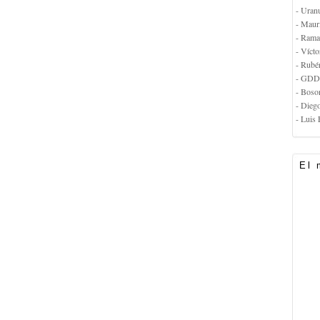
- Uran
- Maur
- Rama
- Vícto
- Rubé
- GDD
- Boso
- Dieg
- Luis 
El 