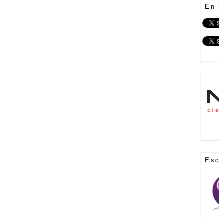
En 
Es