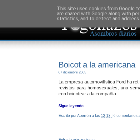
This site uses cookies from Google to 
are shared with Google along with per
statistics, and to detect and address
Boicot a la americana
07 diciembre 2005
La empresa automovilística Ford ha re
revistas para homosexuales, una se
con boicotear a la compañía.
Sigue leyendo
Escrito por Aberrón
a las
12:13
|
6 comentarios 
Entrada más reciente