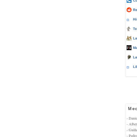
Cu
Re
Hi
Te
La
Ma
La
Li
Mec
- Dani
- Albe
- Guil
- Pedr