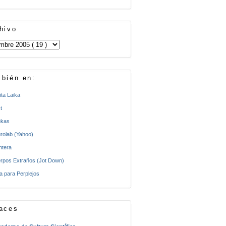
hivo
bién en:
ita Laika
t
kas
rolab (Yahoo)
ntera
rpos Extraños (Jot Down)
a para Perplejos
aces