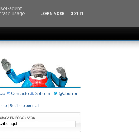
 user-agent
nerate usage
LEARN MORE
GOT IT
icio
Contacto
Sobre mí
@aberron
íbete
|
Recíbelo por mail