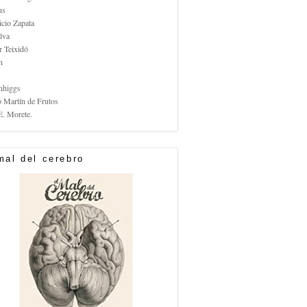
us
icio Zapata
lva
r Teixidó
n
nhiggs
o Martín de Frutos
E. Morete.
mal del cerebro