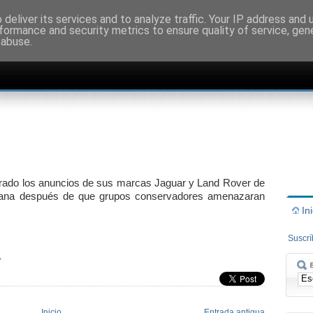
deliver its services and to analyze traffic. Your IP address and
formance and security metrics to ensure quality of service, ge
 abuse.
tirado los anuncios de sus marcas Jaguar y Land Rover de
mana después de que grupos conservadores amenazaran
In
Suscr
»
Inicio
Entrada antigua