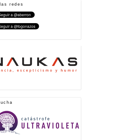
las redes
cucha