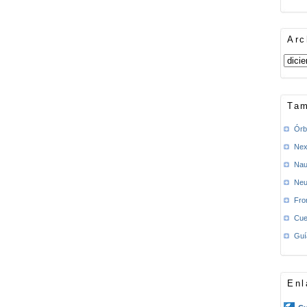
Arc
Tam
Órb
Nex
Nau
Neu
Fro
Cue
Guí
Enl