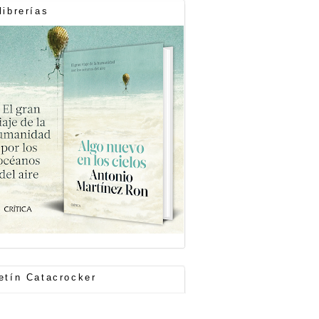
librerías
etín Catacrocker