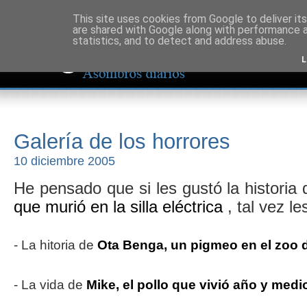
This site uses cookies from Google to deliver its
are shared with Google along with performance a
statistics, and to detect and address abuse.
L
Galería de los horrores
10 diciembre 2005
He pensado que si les gustó la historia
que murió en la silla eléctrica
, tal vez le
- La hitoria de
Ota Benga, un pigmeo en el zoo 
- La vida de
Mike, el pollo que vivió año y medi