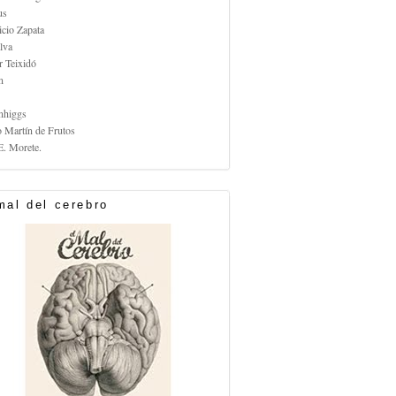
us
icio Zapata
lva
r Teixidó
n
nhiggs
o Martín de Frutos
E. Morete.
mal del cerebro