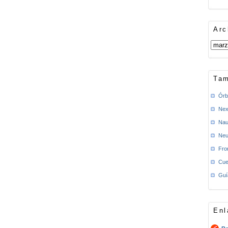
Arc
Tam
Órb
Nex
Nau
Neu
Fro
Cue
Guí
Enl