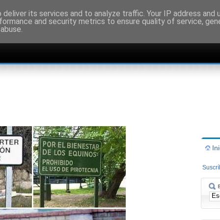
deliver its services and to analyze traffic. Your IP address and
formance and security metrics to ensure quality of service, ge
 abuse.
In
Suscr