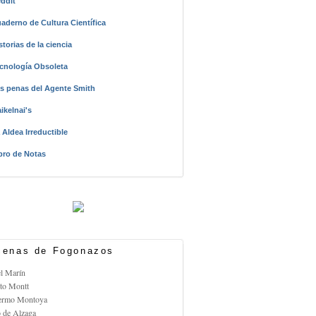
ddit
aderno de Cultura Científica
storias de la ciencia
cnología Obsoleta
s penas del Agente Smith
ikelnai's
 Aldea Irreductible
bro de Notas
enas de Fogonazos
el Marín
rto Montt
lermo Montoya
o de Alzaga