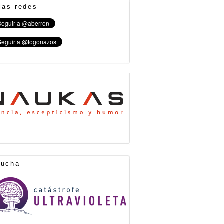
las redes
cucha