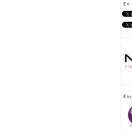
En 
Es