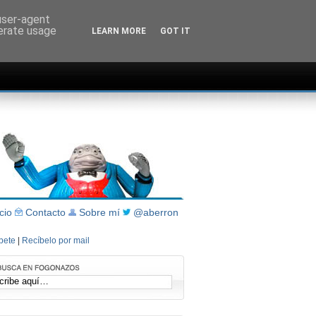
 user-agent
nerate usage
LEARN MORE
GOT IT
icio
Contacto
Sobre mí
@aberron
íbete
|
Recíbelo por mail