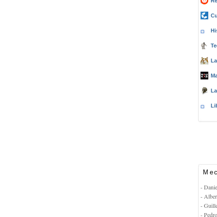
Re
Cu
Hi
Te
La
Ma
La
Li
Mec
- Dani
- Albe
- Guil
- Pedr