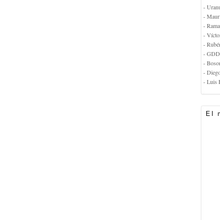
- Uran
- Maur
- Rama
- Vícto
- Rubé
- GDD
- Boso
- Dieg
- Luis 
El 