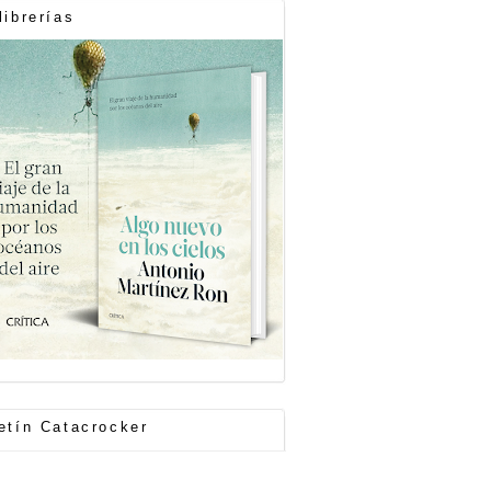
librerías
etín Catacrocker