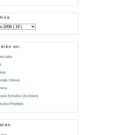
hivo
bién en:
ita Laika
t
kas
rolab (Yahoo)
ntera
rpos Extraños (Jot Down)
a para Perplejos
aces