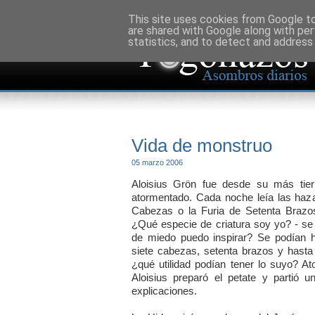
This site uses cookies from Google to 
are shared with Google along with per
statistics, and to detect and address
Vida de monstruo
05 marzo 2006
Aloisius Grön fue desde su más tier
atormentado. Cada noche leía las haza
Cabezas o la Furia de Setenta Brazo
¿Qué especie de criatura soy yo? - se
de miedo puedo inspirar? Se podían
siete cabezas, setenta brazos y hasta
¿qué utilidad podían tener lo suyo? A
Aloisius preparó el petate y partió
explicaciones.