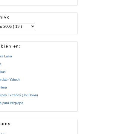
hivo
bién en:
ita Laika
t
kas
rolab (Yahoo)
ntera
rpos Extraños (Jot Down)
a para Perplejos
aces