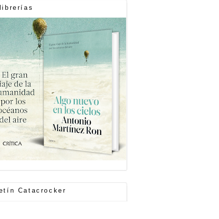
librerías
etín Catacrocker