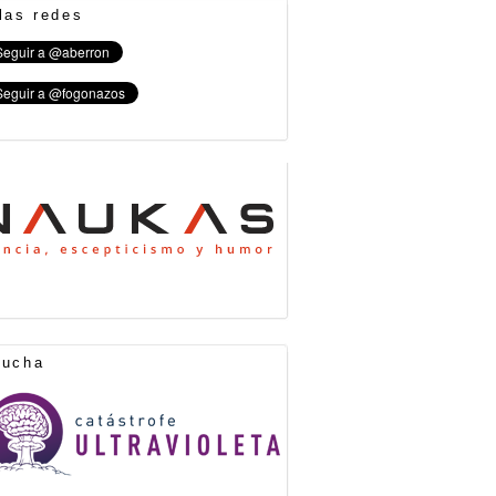
las redes
cucha