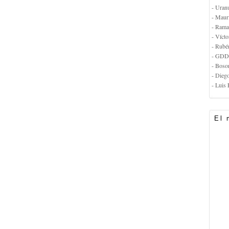
- Uran
- Maur
- Rama
- Vícto
- Rubé
- GDD
- Boso
- Dieg
- Luis 
El 