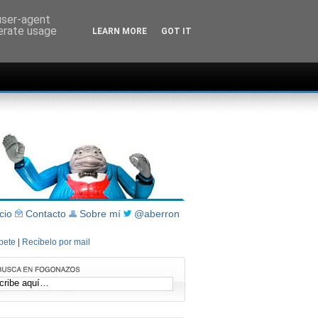
 user-agent
nerate usage
LEARN MORE
GOT IT
icio
Contacto
Sobre mí
@aberron
íbete
|
Recíbelo por mail