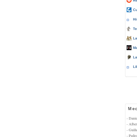
Re
Cu
Hi
Te
La
Ma
La
Li
Mec
- Dani
- Albe
- Guil
- Pedr