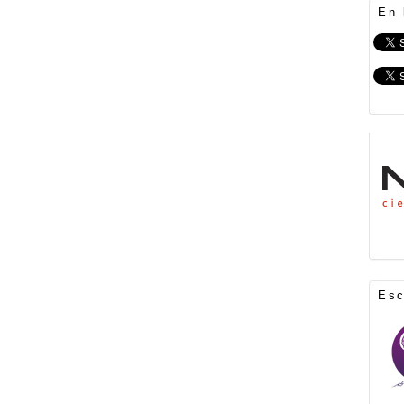
En 
Es