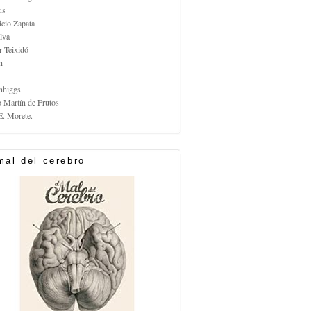
us
icio Zapata
lva
r Teixidó
n
nhiggs
o Martín de Frutos
E. Morete.
mal del cerebro