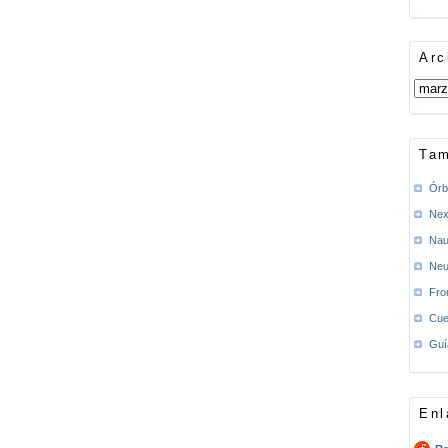
Arc
Tam
Órb
Nex
Nau
Neu
Fro
Cue
Guí
Enl