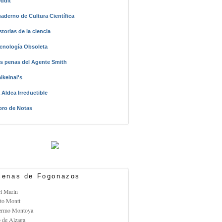
ddit
aderno de Cultura Científica
storias de la ciencia
cnología Obsoleta
s penas del Agente Smith
ikelnai's
 Aldea Irreductible
bro de Notas
enas de Fogonazos
el Marín
rto Montt
lermo Montoya
o de Alzaga