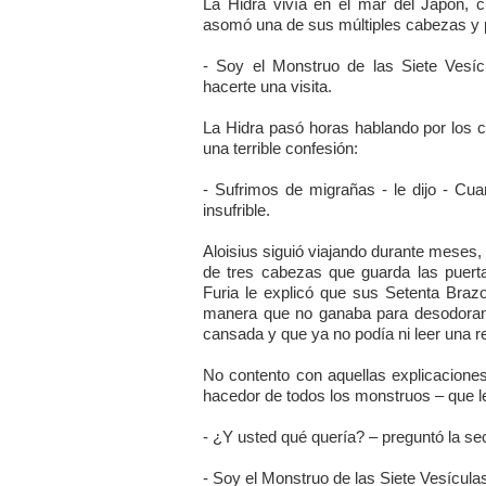
La Hidra vivía en el mar del Japón, c
asomó una de sus múltiples cabezas y 
- Soy el Monstruo de las Siete Vesíc
hacerte una visita.
La Hidra pasó horas hablando por los c
una terrible confesión:
- Sufrimos de migrañas - le dijo - Cu
insufrible.
Aloisius siguió viajando durante meses, 
de tres cabezas que guarda las puertas
Furia le explicó que sus Setenta Bra
manera que no ganaba para desodorante
cansada y que ya no podía ni leer una re
No contento con aquellas explicaciones,
hacedor de todos los monstruos – que le
- ¿Y usted qué quería? – preguntó la sec
- Soy el Monstruo de las Siete Vesícula