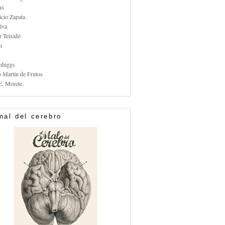
us
icio Zapata
lva
r Teixidó
n
nhiggs
o Martín de Frutos
E. Morete.
mal del cerebro