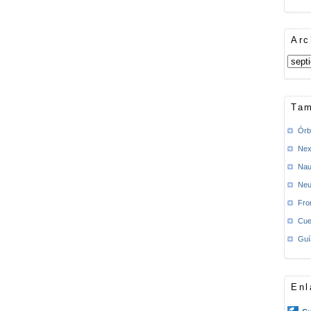
Arc
Tam
Órb
Nex
Nau
Neu
Fro
Cue
Guí
Enl