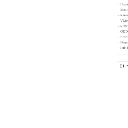
- Uran
- Maur
- Rama
- Vícto
- Rubé
- GDD
- Boso
- Dieg
- Luis 
El 