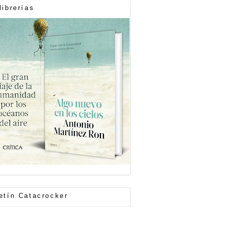
librerías
etín Catacrocker