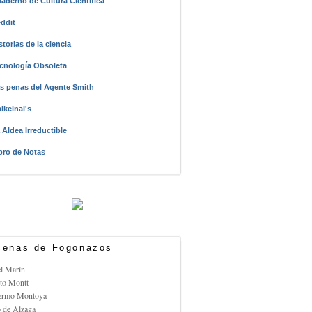
aderno de Cultura Científica
ddit
storias de la ciencia
cnología Obsoleta
s penas del Agente Smith
ikelnai's
 Aldea Irreductible
bro de Notas
enas de Fogonazos
el Marín
rto Montt
lermo Montoya
o de Alzaga