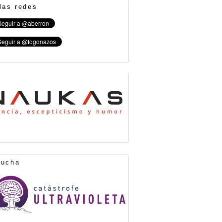
las redes
cucha