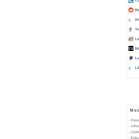
Cu
Re
Hi
Te
La
Ma
La
Li
Mec
- Dani
- Albe
- Guil
- Pedr