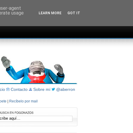
 user-agent
nerate usage
LEARN MORE
GOT IT
icio
Contacto
Sobre mí
@aberron
íbete
|
Recíbelo por mail