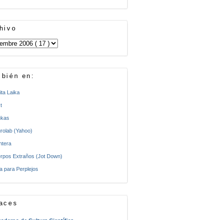
hivo
bién en:
ita Laika
t
kas
rolab (Yahoo)
ntera
rpos Extraños (Jot Down)
a para Perplejos
aces