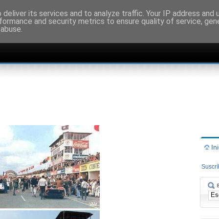
deliver its services and to analyze traffic. Your IP address and
formance and security metrics to ensure quality of service, ge
 abuse.
In
Suscr