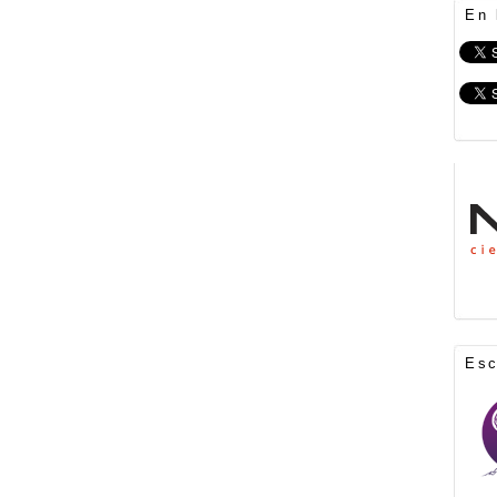
En 
Es