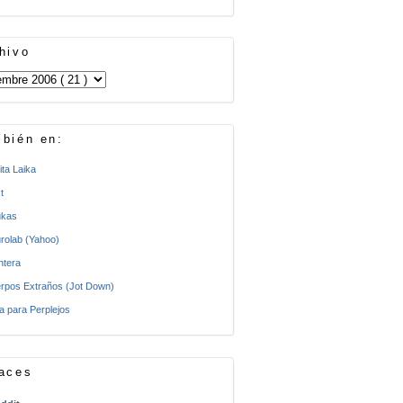
hivo
bién en:
ita Laika
t
kas
rolab (Yahoo)
ntera
rpos Extraños (Jot Down)
a para Perplejos
aces