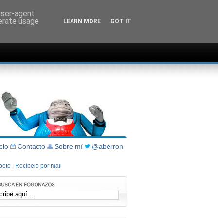
 user-agent
nerate usage
LEARN MORE
GOT IT
icio
Contacto
Sobre mí
@aberron
íbete
|
Recíbelo por mail