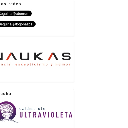
las redes
cucha