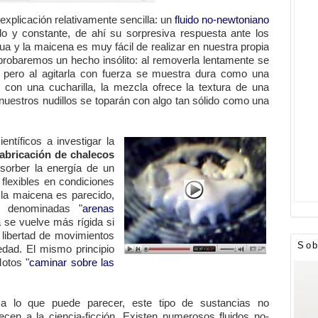
xplicación relativamente sencilla: un
fluido no-newtoniano
ido y constante, de ahí su sorpresiva respuesta ante los
gua y la maicena es muy fácil de realizar en nuestra propia
robaremos un hecho insólito: al removerla lentamente se
, pero al agitarla con fuerza se muestra dura como una
con una cucharilla, la mezcla ofrece la textura de una
, nuestros nudillos se toparán con algo tan sólido como una
entíficos a investigar la
fabricación de chalecos
sorber la energía de un
flexibles en condiciones
 la maicena es parecido,
s denominadas "
arenas
 se vuelve más rígida si
a libertad de movimientos
Sob
dad. El mismo principio
otos "
caminar sobre las
a lo que puede parecer, este tipo de sustancias no
ecen a la ciencia-ficción. Existen numerosos fluidos no-