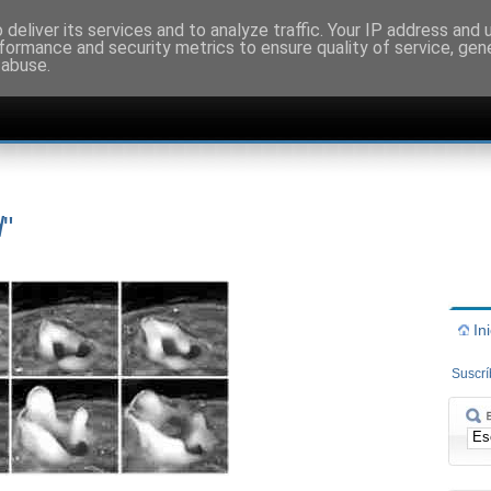
deliver its services and to analyze traffic. Your IP address and
formance and security metrics to ensure quality of service, ge
 abuse.
d
"
In
Suscr