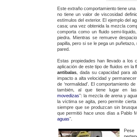
Este extraño comportamiento tiene una e
no tiene un valor de viscosidad defin
estímulos del exterior. El ejemplo del a
casa; una vez obtenida la mezcla comp
comporta como un fluido semi-líquido
piedra. Mientras se remueve despacio 
papilla, pero si se le pega un puñetazo
pared.
Estas propiedades han llevado a los ci
aplicación de este tipo de fluidos en la
antibalas
, dada su capacidad para ab
impacto a alta velocidad y permanecer 
de ‘normalidad’. El comportamiento de
también, al que tiene lugar en la
movedizas
": la mezcla de arena y agua
la víctima se agita, pero permite ciert
siempre que se produzcan sin brusque
que permitió hace unos días a Pablo M
aguas
".
Pese 
perten