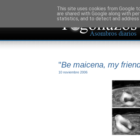
This site uses cookies from Google to 
are shared with Google along with per
statistics, and to detect and address
"
Be maicena, my frien
10 noviembre 2006