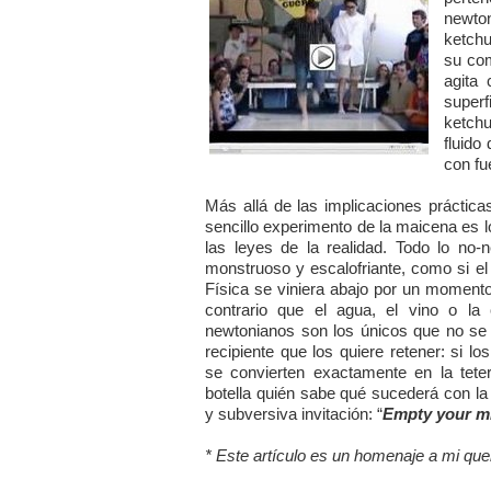
newto
ketchu
su com
agita
superf
ketchu
fluido
con fu
Más allá de las implicaciones práctica
sencillo experimento de la maicena es l
las leyes de la realidad. Todo lo no-
monstruoso y escalofriante, como si el
Física se viniera abajo por un momento
contrario que el agua, el vino o la 
newtonianos son los únicos que no se
recipiente que los quiere retener: si l
se convierten exactamente en la tete
botella quién sabe qué sucederá con la 
y subversiva invitación: “
Empty your mi
* Este artículo es un homenaje a mi qu