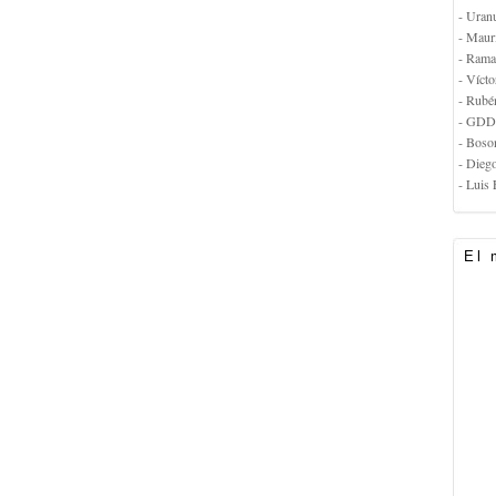
- Uran
- Maur
- Rama
- Vícto
- Rubé
- GDD
- Boso
- Dieg
- Luis 
El 