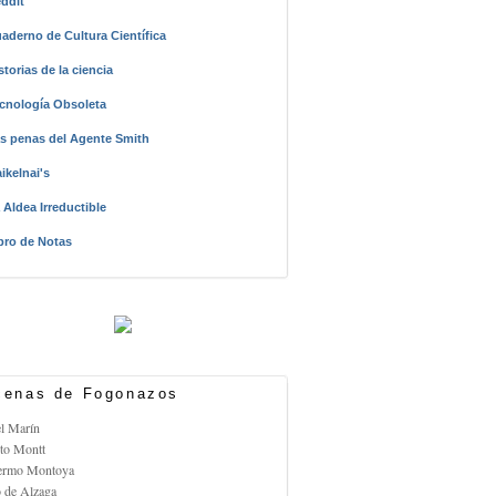
ddit
aderno de Cultura Científica
storias de la ciencia
cnología Obsoleta
s penas del Agente Smith
ikelnai's
 Aldea Irreductible
bro de Notas
enas de Fogonazos
el Marín
rto Montt
lermo Montoya
o de Alzaga