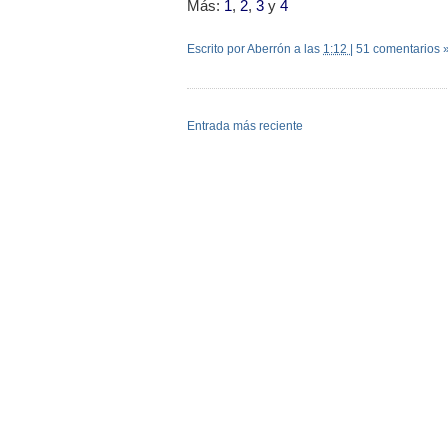
Más:
1
,
2
,
3
y
4
Escrito por Aberrón
a las
1:12
|
51 comentarios 
Entrada más reciente