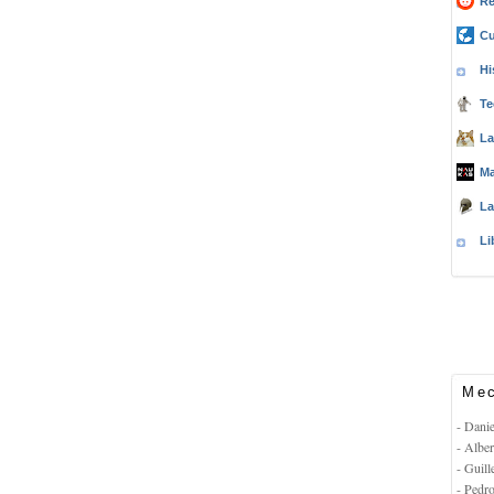
Re
Cu
Hi
Te
La
Ma
La
Li
Mec
- Dani
- Albe
- Guil
- Pedr