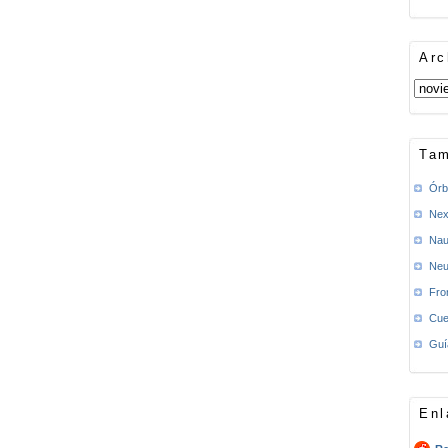
Arc
Tam
Órb
Nex
Nau
Neu
Fro
Cue
Guí
Enl