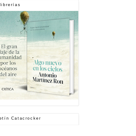
librerías
etín Catacrocker