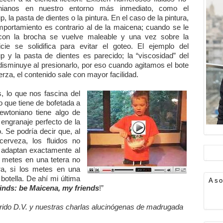
nianos en nuestro entorno más inmediato, como el
p, la pasta de dientes o la pintura. En el caso de la pintura,
portamiento es contrario al de la maicena; cuando se le
 con la brocha se vuelve maleable y una vez sobre la
icie se solidifica para evitar el goteo. El ejemplo del
p y la pasta de dientes es parecido; la “viscosidad” del
 disminuye al presionarlo, por eso cuando agitamos el bote
erza, el contenido sale con mayor facilidad.
s, lo que nos fascina del
o que tiene de bofetada a
newtoniano tiene algo de
 engranaje perfecto de la
. Se podría decir que, al
cerveza, los fluidos no
 adaptan exactamente al
os metes en una tetera no
ra, si los metes en una
botella. De ahí mi última
Aso
nds: be Maicena, my friends
!”
erido D.V. y nuestras charlas alucinógenas de madrugada