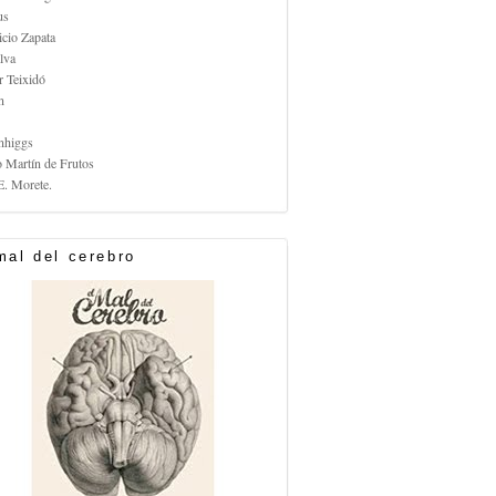
us
icio Zapata
lva
r Teixidó
n
nhiggs
o Martín de Frutos
E. Morete.
mal del cerebro