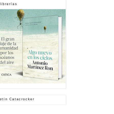
librerías
etín Catacrocker