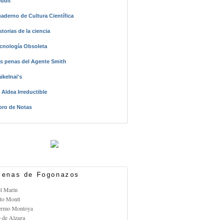
ddit
aderno de Cultura Científica
storias de la ciencia
cnología Obsoleta
s penas del Agente Smith
ikelnai's
 Aldea Irreductible
bro de Notas
enas de Fogonazos
el Marín
rto Montt
lermo Montoya
o de Alzaga