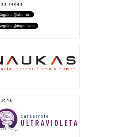
las redes
cucha