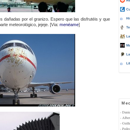
Re
Cu
Hi
s dañadas por el granizo. Espero que las disfrutéis y que
arte meteorológico, jejeje. [Via:
menéame
]
Te
La
Ma
La
Li
Mec
- Dani
- Albe
- Guil
- Pedr