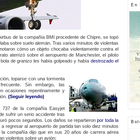
En 
irbus de la compañía BMI procedente de Chipre, se topó
aba sobre suelo alemán. Tras varios minutos de violentas
s notaron cómo un objeto chocaba violentamente contra el
ato aterrizó sobre el aeropuerto de Manchester, el piloto
bola de granizo les había golpeado y había
destrozado el
ición, toparse con una tormenta
frecuente. Sin embargo, las
en ocasiones repentinamente y
ción.
(Seguir leyendo)
 737 de la compañía Easyjet
 sufrir un serio accidente tras
 duró pocos segundos. Los daños se repartieron
por toda la
Bol
o a regresar al aeropuerto de partida tan solo diez minutos
 la compañía dijo que en sus 20 años de carrera aérea
an violentos sobre un avión: