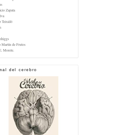
us
icio Zapata
lva
r Teixidó
n
nhiggs
o Martín de Frutos
E. Morete.
mal del cerebro