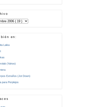
hivo
bién en:
ita Laika
t
kas
rolab (Yahoo)
ntera
rpos Extraños (Jot Down)
a para Perplejos
aces