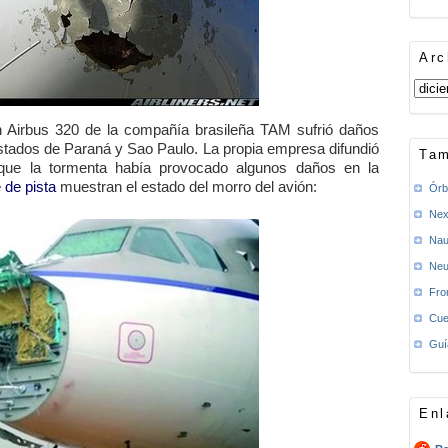
Arc
 Airbus 320 de la compañía brasileña TAM sufrió daños
estados de Paraná y Sao Paulo. La propia empresa difundió
Tam
que la tormenta había provocado algunos daños en la
 de pista
muestran el estado del morro del avión:
Órb
Nex
Nau
Neu
Fro
Cue
Guí
Enl