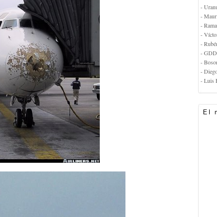
- Uran
- Maur
- Rama
- Vícto
- Rubé
- GDD
- Boso
- Dieg
- Luis 
El 