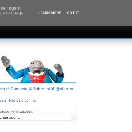
 user-agent
nerate usage
LEARN MORE
GOT IT
icio
Contacto
Sobre mí
@aberron
íbete
|
Recíbelo por mail