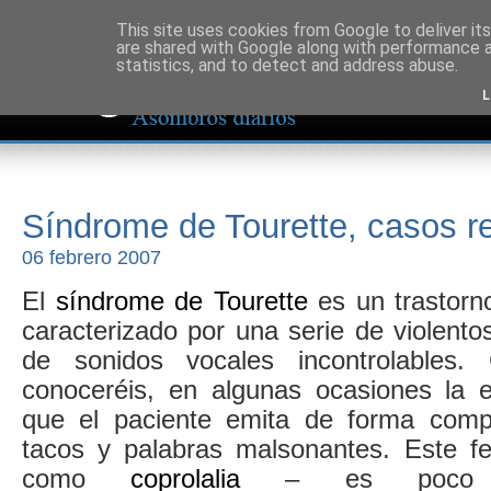
This site uses cookies from Google to deliver its
are shared with Google along with performance a
statistics, and to detect and address abuse.
L
Síndrome de Tourette, casos r
06 febrero 2007
El
síndrome de Tourette
es un trastorno
caracterizado por una serie de violentos
de sonidos vocales incontrolable
conoceréis, en algunas ocasiones la 
que el paciente emita de forma compu
tacos y palabras malsonantes. Este f
como
coprolalia
– es poco fr