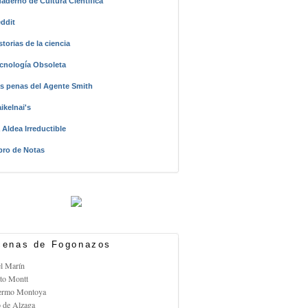
aderno de Cultura Científica
ddit
storias de la ciencia
cnología Obsoleta
s penas del Agente Smith
ikelnai's
 Aldea Irreductible
bro de Notas
enas de Fogonazos
el Marín
rto Montt
lermo Montoya
o de Alzaga