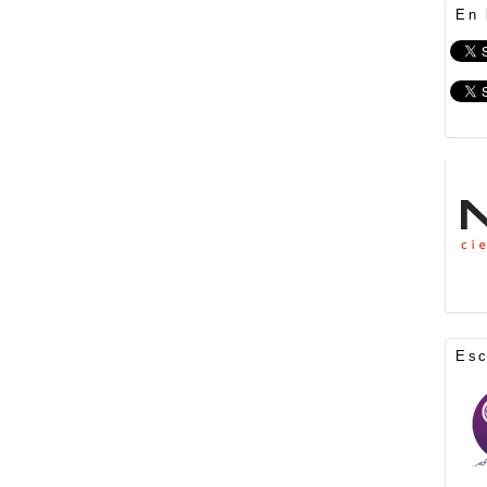
En 
Es