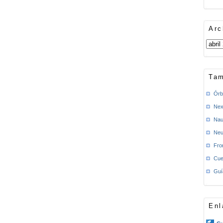
Arc
Tam
Órb
Nex
Nau
Neu
Fro
Cue
Guí
Enl