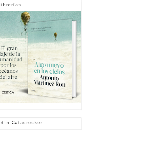
librerías
etín Catacrocker