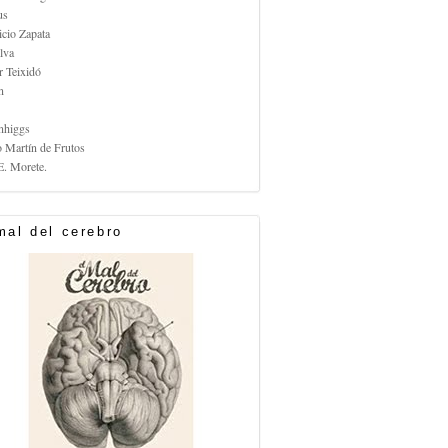
us
icio Zapata
lva
r Teixidó
n
nhiggs
o Martín de Frutos
E. Morete.
mal del cerebro