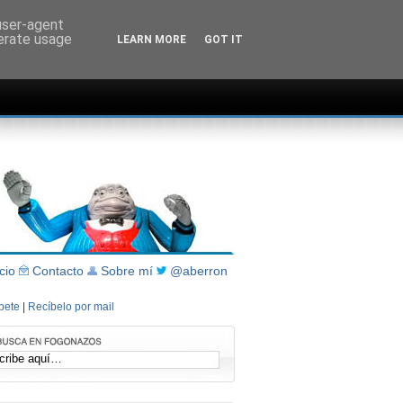
 user-agent
nerate usage
LEARN MORE
GOT IT
icio
Contacto
Sobre mí
@aberron
íbete
|
Recíbelo por mail