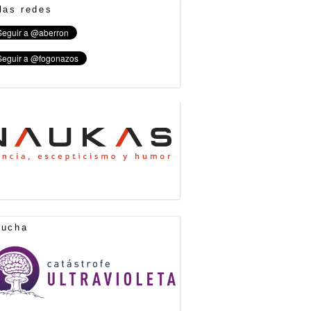
las redes
cucha