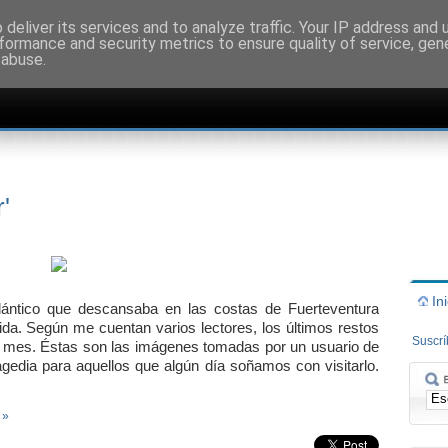
deliver its services and to analyze traffic. Your IP address and
formance and security metrics to ensure quality of service, ge
 abuse.
'
In
atlántico que descansaba en las costas de Fuerteventura
da. Según me cuentan varios lectores, los últimos restos
Suscr
de mes. Éstas son las imágenes tomadas por un usuario de
edia para aquellos que algún día soñamos con visitarlo.
 »