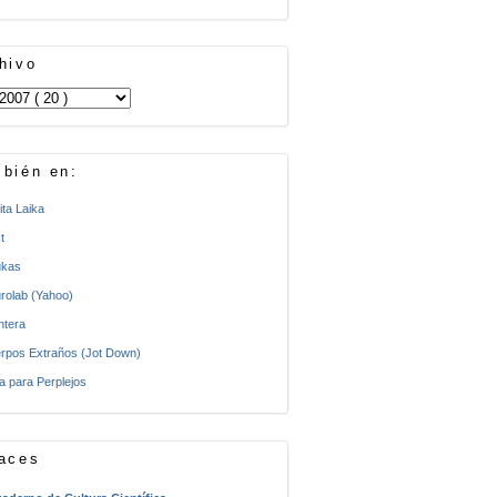
hivo
bién en:
ita Laika
t
kas
rolab (Yahoo)
ntera
rpos Extraños (Jot Down)
a para Perplejos
aces