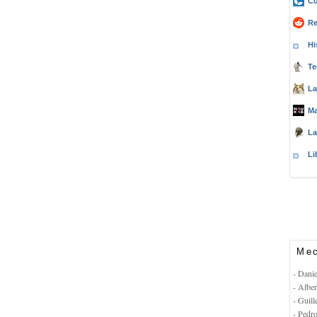
Cu
Re
Hi
Te
La
Ma
La
Li
Mec
- Dani
- Albe
- Guil
- Pedr