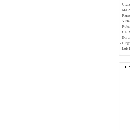
- Uran
- Maur
- Rama
- Vícto
- Rubé
- GDD
- Boso
- Dieg
- Luis 
El 