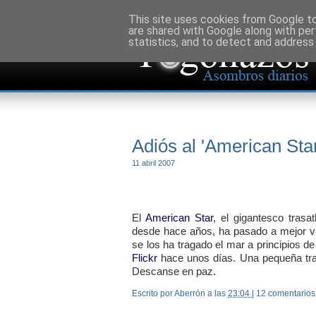
This site uses cookies from Google to 
are shared with Google along with per
statistics, and to detect and address
Adiós al 'American Star
11 abril 2007
El
American Star
, el gigantesco tras
desde hace años, ha pasado a mejor vi
se los ha tragado el mar a principios 
Flickr
hace unos días. Una pequeña trag
Descanse en paz.
Escrito por Aberrón
a las
23:04
|
12 comentarios