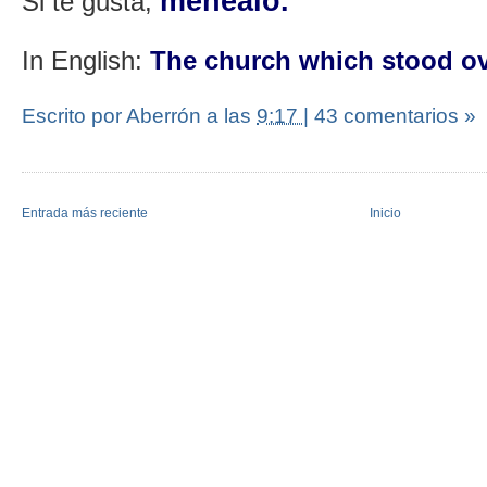
menéalo
.
Si te gusta,
In English:
The church which stood ove
Escrito por Aberrón
a las
9:17
|
43 comentarios »
Entrada más reciente
Inicio