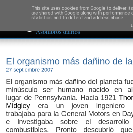
This site uses cookies from Google to deliver its
are shared with Google along with performance a
statistics, and to detect and address abuse.
L
El organismo más dañino de la 
27 septiembre 2007
El organismo más dañino del planeta fu
minúsculo ser humano nacido en al
lugar de Pennsylvania. Hacia 1921
Tho
Midgley
era un joven ingeniero 
trabajaba para la General Motors en Da
e investigaba sobre el desarrollo
combustibles. Pronto descubrió qu