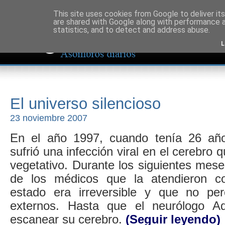
This site uses cookies from Google to deliver its
are shared with Google along with performance a
statistics, and to detect and address abuse.
L
El universo silencioso
23 noviembre 2007
En el año 1997, cuando tenía 26 año
sufrió una infección viral en el cerebro 
vegetativo. Durante los siguientes mes
de los médicos que la atendieron c
estado era irreversible y que no per
externos. Hasta que el neurólogo A
escanear su cerebro.
(Seguir leyendo)