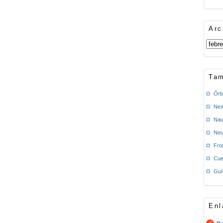
Arc
Tam
Órb
Nex
Nau
Neu
Fro
Cue
Guí
Enl