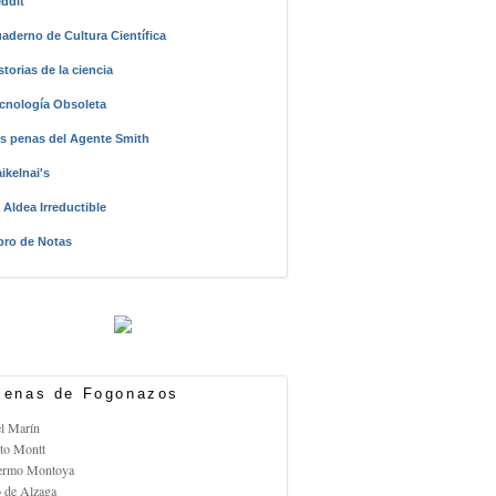
ddit
aderno de Cultura Científica
storias de la ciencia
cnología Obsoleta
s penas del Agente Smith
ikelnai's
 Aldea Irreductible
bro de Notas
enas de Fogonazos
el Marín
rto Montt
lermo Montoya
o de Alzaga