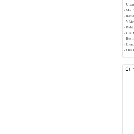
- Uran
- Maur
- Rama
- Vícto
- Rubé
- GDD
- Boso
- Dieg
- Luis 
El 