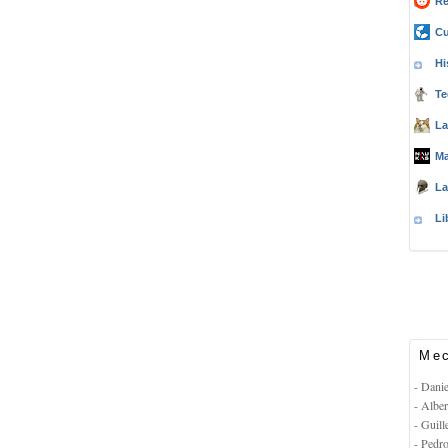
Re
Cu
Hi
Te
La
Ma
La
Li
Mec
- Dani
- Albe
- Guil
- Pedr