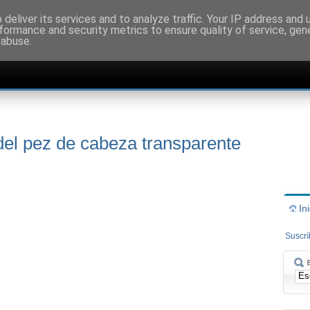
deliver its services and to analyze traffic. Your IP address and
formance and security metrics to ensure quality of service, ge
 abuse.
del pez de cabeza transparente
In
Suscr