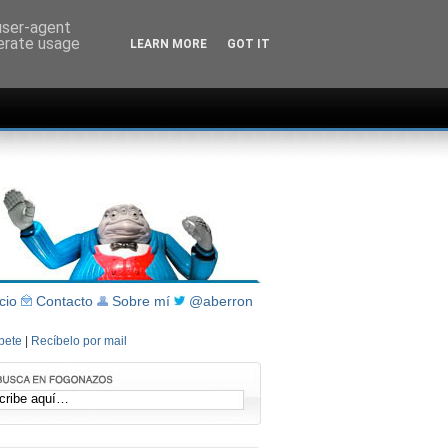
 user-agent
nerate usage
LEARN MORE
GOT IT
icio
Contacto
Sobre mí
@aberron
íbete
|
Recíbelo por mail