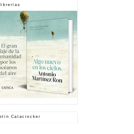
librerías
etín Catacrocker