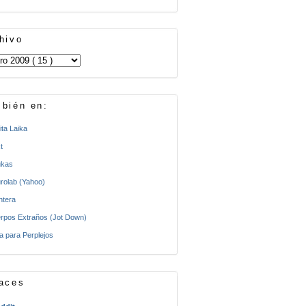
hivo
bién en:
ita Laika
t
kas
rolab (Yahoo)
ntera
rpos Extraños (Jot Down)
a para Perplejos
aces