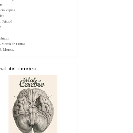
us
icio Zapata
lva
r Teixidó
n
nhiggs
o Martín de Frutos
E. Morete.
mal del cerebro