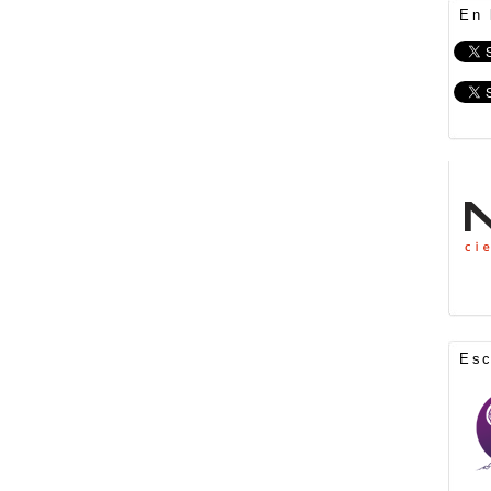
En 
Es