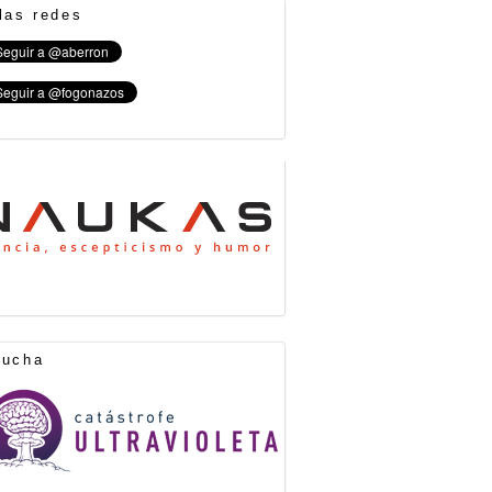
las redes
cucha