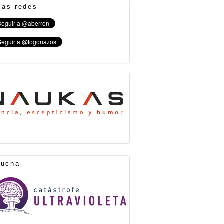
las redes
cucha