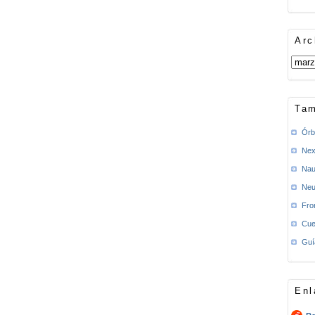
Arc
Tam
Órb
Nex
Nau
Neu
Fro
Cue
Guí
Enl