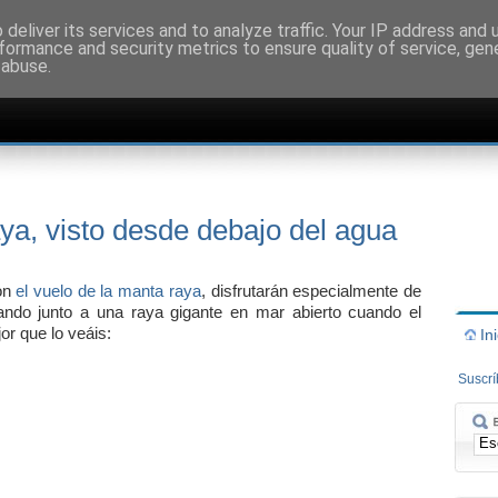
deliver its services and to analyze traffic. Your IP address and
formance and security metrics to ensure quality of service, ge
 abuse.
aya, visto desde debajo del agua
con
el vuelo de la manta raya
, disfrutarán especialmente de
ando junto a una raya gigante en mar abierto cuando el
or que lo veáis:
In
Suscr