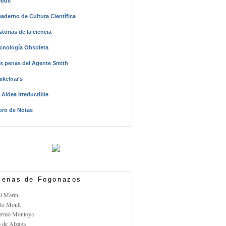
ddit
aderno de Cultura Científica
storias de la ciencia
cnología Obsoleta
s penas del Agente Smith
ikelnai's
 Aldea Irreductible
bro de Notas
enas de Fogonazos
el Marín
rto Montt
lermo Montoya
o de Alzaga