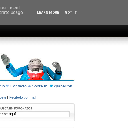
 user-agent
nerate usage
LEARN MORE
GOT IT
icio
Contacto
Sobre mí
@aberron
íbete
|
Recíbelo por mail