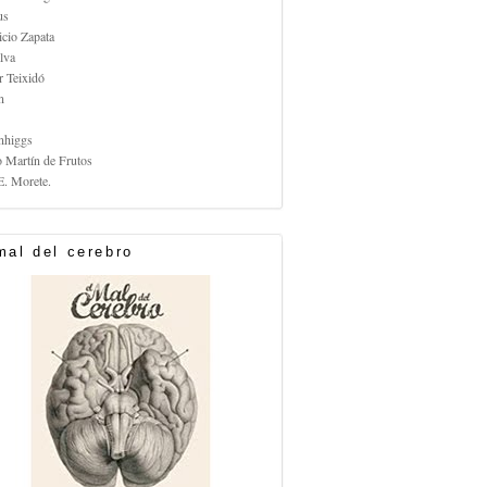
us
icio Zapata
lva
r Teixidó
n
nhiggs
o Martín de Frutos
E. Morete.
mal del cerebro