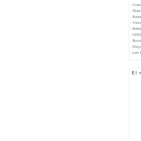
- Uran
- Maur
- Rama
- Vícto
- Rubé
- GDD
- Boso
- Dieg
- Luis 
El 