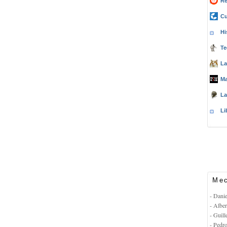
Re
Cu
Hi
Te
La
Ma
La
Li
Mec
- Dani
- Albe
- Guil
- Pedr