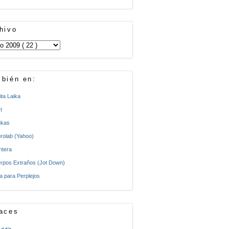
hivo
bién en:
ita Laika
t
kas
rolab (Yahoo)
ntera
rpos Extraños (Jot Down)
a para Perplejos
aces