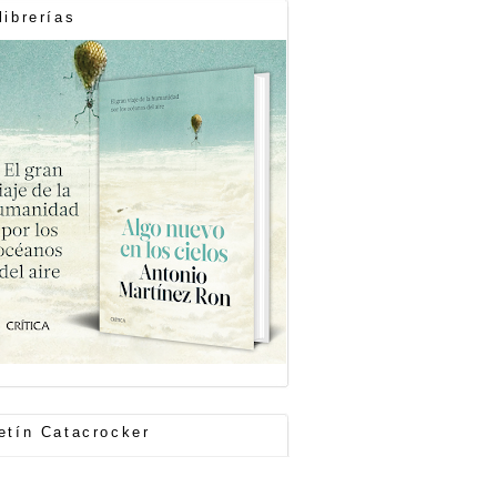
librerías
etín Catacrocker