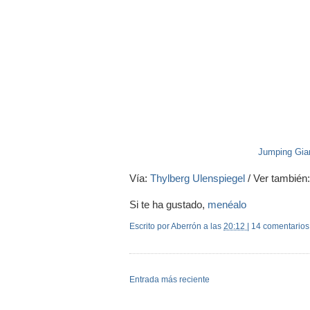
Jumping Gian
Vía:
Thylberg Ulenspiegel
/ Ver también
Si te ha gustado,
menéalo
Escrito por Aberrón
a las
20:12
|
14 comentarios
Entrada más reciente