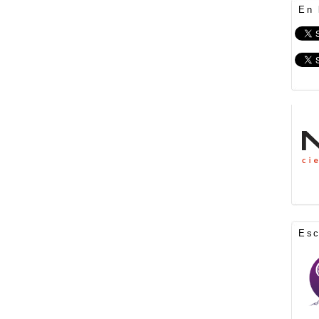
En 
Es