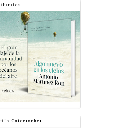
librerías
etín Catacrocker