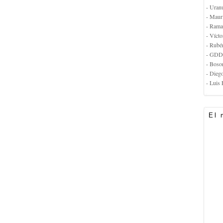
- Uran
- Maur
- Rama
- Vícto
- Rubé
- GDD
- Boso
- Dieg
- Luis 
El 