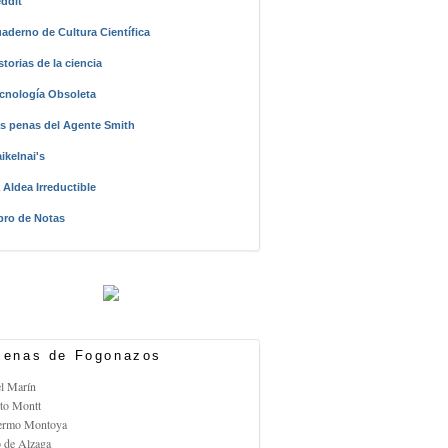
ddit
aderno de Cultura Científica
storias de la ciencia
cnología Obsoleta
s penas del Agente Smith
ikelnai's
 Aldea Irreductible
bro de Notas
enas de Fogonazos
el Marín
rto Montt
lermo Montoya
o de Alzaga