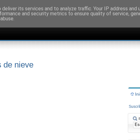
deliver its services and to analyze traffic. Your IP address and
formance and security metrics to ensure quality of service, ge
 abuse.
s de nieve
In
Suscr