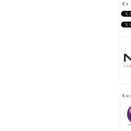
En 
Es