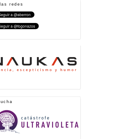
las redes
cucha