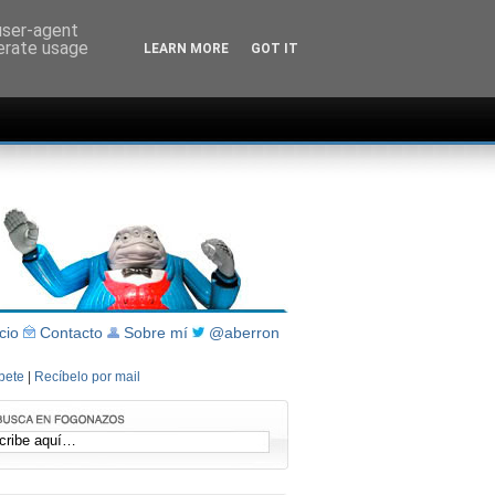
 user-agent
nerate usage
LEARN MORE
GOT IT
icio
Contacto
Sobre mí
@aberron
íbete
|
Recíbelo por mail