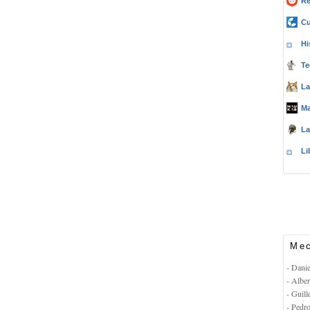
Re
Cu
Hi
Te
La
Ma
La
Li
Mec
- Dani
- Albe
- Guil
- Pedr