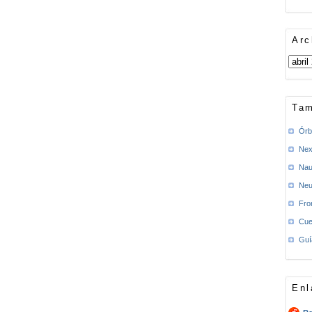
Arc
Tam
Órb
Nex
Nau
Neu
Fro
Cue
Guí
Enl