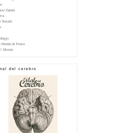
us
icio Zapata
lva
r Teixidó
n
nhiggs
o Martín de Frutos
E. Morete.
mal del cerebro