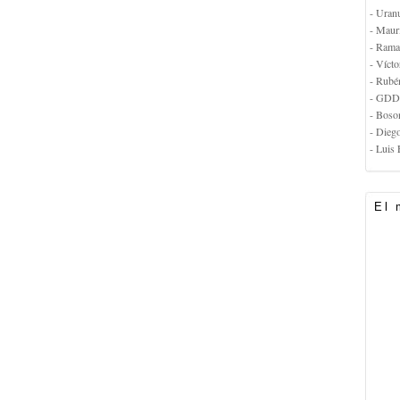
- Uran
- Maur
- Rama
- Vícto
- Rubé
- GDD
- Boso
- Dieg
- Luis 
El 