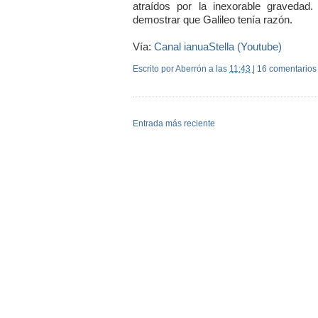
atraídos por la inexorable graveda
demostrar que Galileo tenía razón.
Vía:
Canal ianuaStella (Youtube)
Escrito por Aberrón
a las
11:43
|
16 comentarios
Entrada más reciente