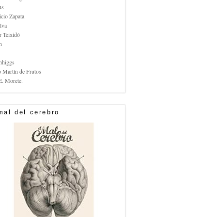
us
icio Zapata
lva
r Teixidó
n
nhiggs
o Martín de Frutos
E. Morete.
mal del cerebro