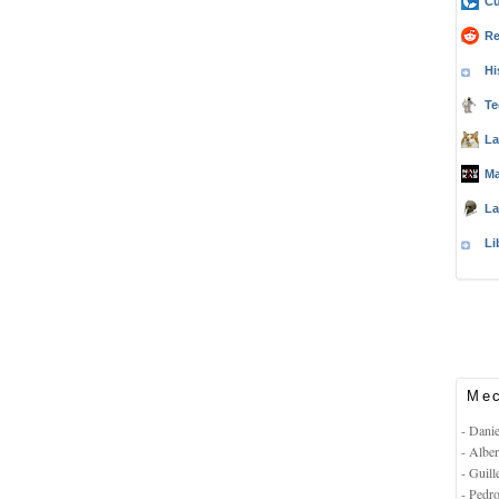
Cu
Re
Hi
Te
La
Ma
La
Li
Mec
- Dani
- Albe
- Guil
- Pedr