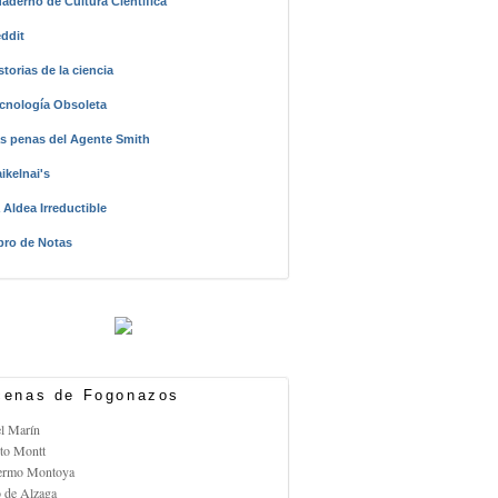
aderno de Cultura Científica
ddit
storias de la ciencia
cnología Obsoleta
s penas del Agente Smith
ikelnai's
 Aldea Irreductible
bro de Notas
enas de Fogonazos
el Marín
rto Montt
lermo Montoya
o de Alzaga