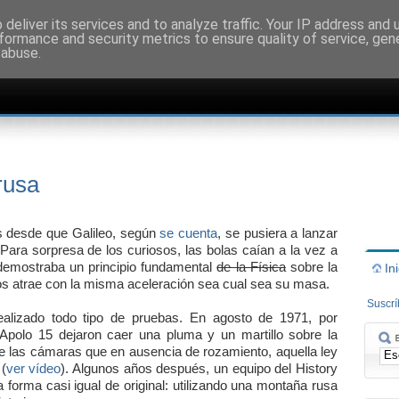
deliver its services and to analyze traffic. Your IP address and
formance and security metrics to ensure quality of service, ge
 abuse.
rusa
 desde que Galileo, según
se cuenta
, se pusiera a lanzar
Para sorpresa de los curiosos, las bolas caían a la vez a
 demostraba un principio fundamental
de la Física
sobre la
In
los atrae con la misma aceleración sea cual sea su masa.
Suscr
ealizado todo tipo de pruebas. En agosto de 1971, por
 Apolo 15 dejaron caer una pluma y un martillo sobre la
te las cámaras que en ausencia de rozamiento, aquella ley
(
ver vídeo
). Algunos años después, un equipo del History
forma casi igual de original: utilizando una montaña rusa