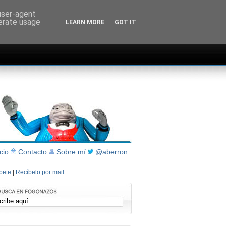
 user-agent
nerate usage
LEARN MORE
GOT IT
icio
Contacto
Sobre mí
@aberron
íbete
|
Recíbelo por mail