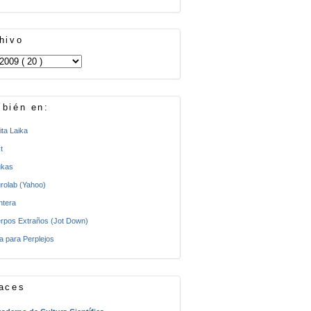
hivo
bién en:
ita Laika
t
kas
rolab (Yahoo)
ntera
rpos Extraños (Jot Down)
a para Perplejos
aces