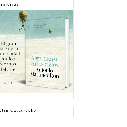
librerías
etín Catacrocker