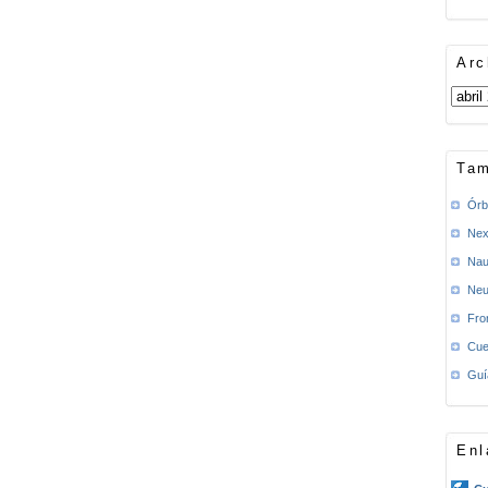
Arc
Tam
Órb
Nex
Nau
Neu
Fro
Cue
Guí
Enl