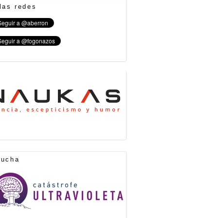
las redes
cucha