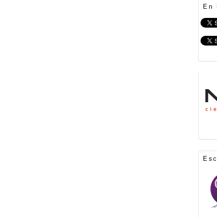
En 
Es