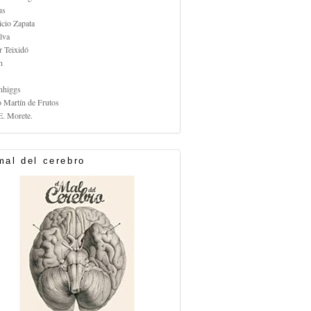
us
icio Zapata
lva
r Teixidó
n
nhiggs
o Martín de Frutos
E. Morete.
mal del cerebro