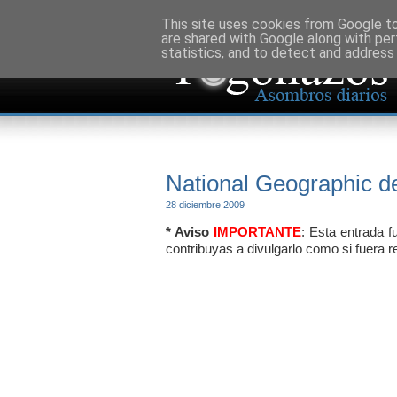
This site uses cookies from Google to 
are shared with Google along with per
statistics, and to detect and address
National Geographic d
28 diciembre 2009
* Aviso
IMPORTANTE
: Esta entrada 
contribuyas a divulgarlo como si fuera r