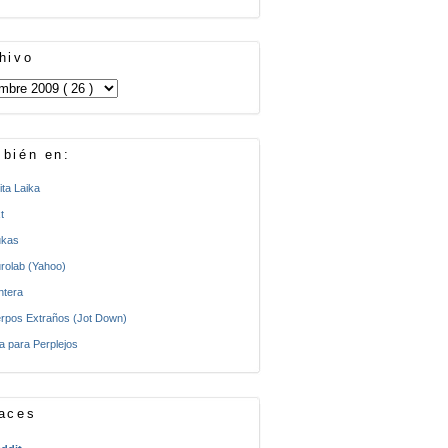
hivo
bién en:
ita Laika
t
kas
rolab (Yahoo)
ntera
rpos Extraños (Jot Down)
a para Perplejos
aces