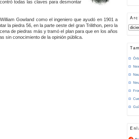
contró todas las claves para desmontar
Arc
 William Gowland como el ingeniero que ayudó en 1901 a
ar la piedra 56, en la parte oeste del gran Trilithon, pero la
cena de piedras más y tramó el plan para que en los años
s sin conocimiento de la opinión pública.
Tam
Órb
Nex
Nau
Neu
Fro
Cue
Guí
Enl