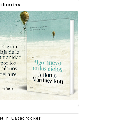
librerías
etín Catacrocker