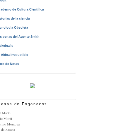
ddit
aderno de Cultura Científica
storias de la ciencia
cnología Obsoleta
s penas del Agente Smith
ikelnai's
 Aldea Irreductible
bro de Notas
enas de Fogonazos
el Marín
rto Montt
lermo Montoya
o de Alzaga