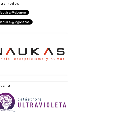
las redes
cucha