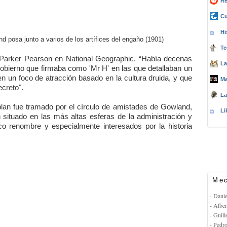
Re
Cu
Hi
nd posa junto a varios de los artífices del engaño (1901)
Te
 Parker Pearson en National Geographic. “Había decenas
La
gobierno que firmaba como 'Mr H' en las que detallaban un
en un foco de atracción basado en la cultura druida, y que
Ma
creto".
La
plan fue tramado por el círculo de amistades de Gowland,
Li
situado en las más altas esferas de la administración y
co renombre y especialmente interesados por la historia
Mec
- Dani
- Albe
- Guil
- Pedr