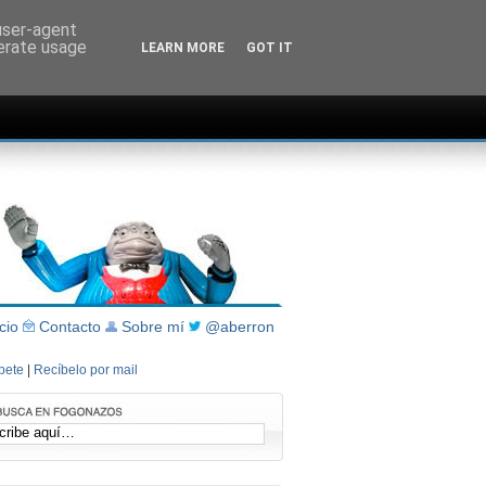
 user-agent
nerate usage
LEARN MORE
GOT IT
icio
Contacto
Sobre mí
@aberron
íbete
|
Recíbelo por mail