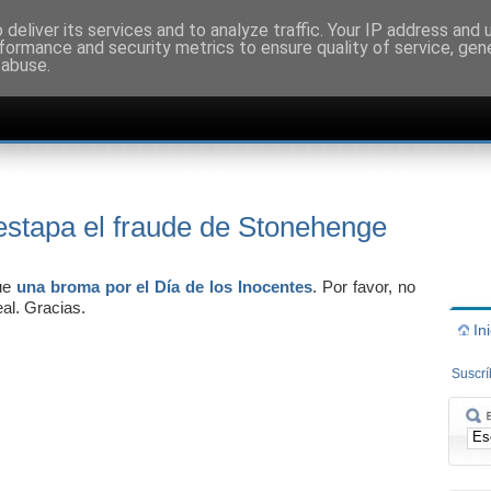
deliver its services and to analyze traffic. Your IP address and
formance and security metrics to ensure quality of service, ge
 abuse.
estapa el fraude de Stonehenge
fue
una broma por el Día de los Inocentes
. Por favor, no
eal. Gracias.
In
Suscr