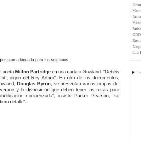
- Uran
- Maur
- Rama
- Vícto
- Rubé
- GDD
- Boso
- Dieg
- Luis 
posición adecuada para los solsticios.
el poeta
Milton Partridge
en una carta a Gowland. "Debéis
El 
Scott, digno del Rey Arturo". En otro de los documentos,
Gowland,
Douglas Byron
, se presentan varios mapas del
e verano y la disposición que deben tener las rocas para
lanificación concienzuda", insiste Parker Pearson, "se
imo detalle".