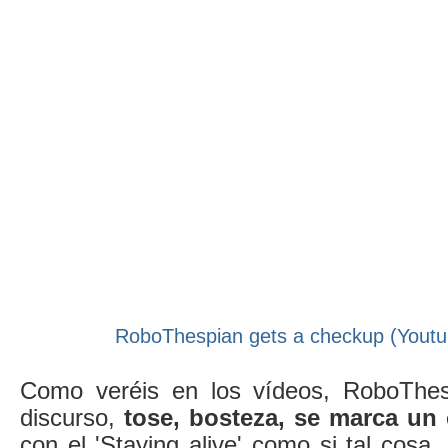
RoboThespian gets a checkup (Youtu
Como veréis en los vídeos, RoboThes
discurso,
tose, bosteza, se marca un 
con el 'Staying alive' como si tal cosa,