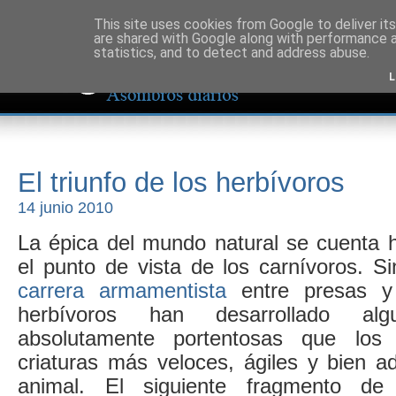
This site uses cookies from Google to deliver its
are shared with Google along with performance a
statistics, and to detect and address abuse.
L
El triunfo de los herbívoros
14 junio 2010
La épica del mundo natural se cuenta 
el punto de vista de los carnívoros. S
carrera armamentista
entre presas y 
herbívoros han desarrollado alg
absolutamente portentosas que los 
criaturas más veloces, ágiles y bien 
animal. El siguiente fragmento de 