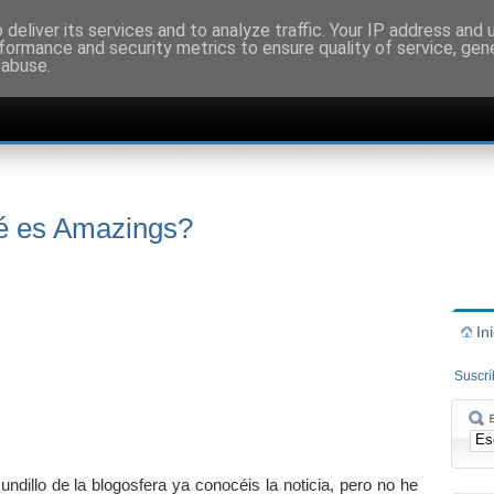
deliver its services and to analyze traffic. Your IP address and
formance and security metrics to ensure quality of service, ge
 abuse.
é es Amazings?
In
Suscr
dillo de la blogosfera ya conocéis la noticia, pero no he