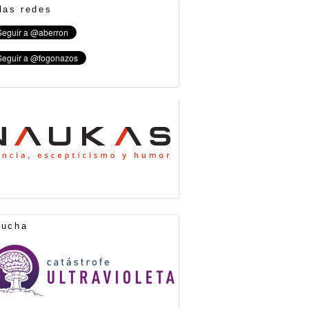
las redes
cucha