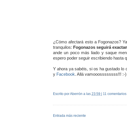
¿Cómo afectará esto a Fogonazos? Ya 
tranquilos:
Fogonazos seguirá exacta
ande un poco más liado y saque menos
espero poder seguir escribiendo hasta qu
Y ahora ya sabéis, si os ha gustado lo
y
Facebook
. Allá vamooossssssss!!! :-)
Escrito por Aberrón
a las
23:59
|
11 comentarios
Entrada más reciente