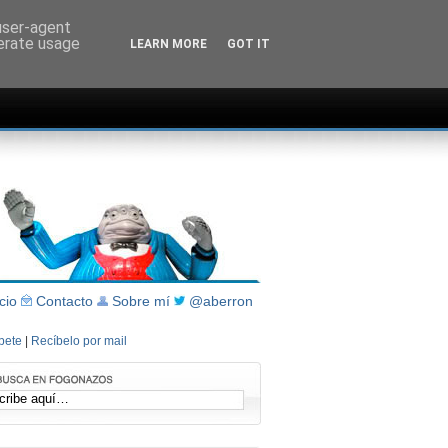
 user-agent
nerate usage
LEARN MORE
GOT IT
icio
Contacto
Sobre mí
@aberron
íbete
|
Recíbelo por mail