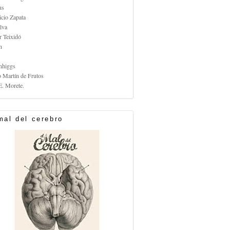
us
icio Zapata
lva
r Teixidó
n
nhiggs
o Martín de Frutos
E. Morete.
mal del cerebro