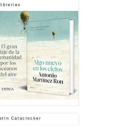
librerías
etín Catacrocker