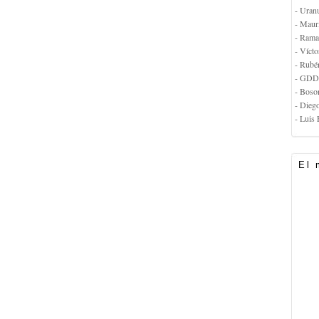
- Uran
- Maur
- Rama
- Vícto
- Rubé
- GDD
- Boso
- Dieg
- Luis 
El 