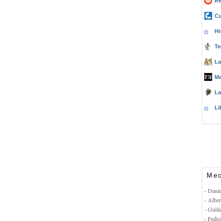
Re
Cu
Hi
Te
La
Ma
La
Li
Mec
- Dani
- Albe
- Guil
- Pedr