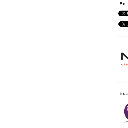
En 
Es