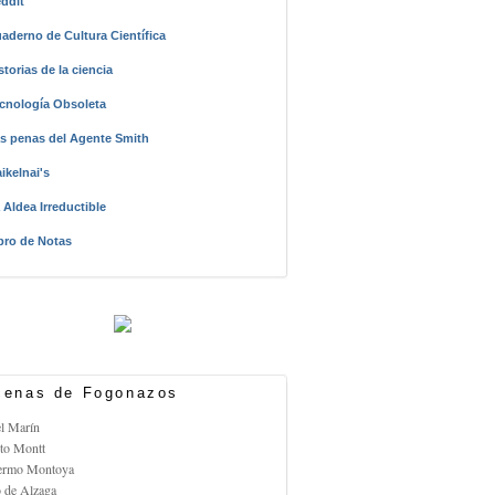
ddit
aderno de Cultura Científica
storias de la ciencia
cnología Obsoleta
s penas del Agente Smith
ikelnai's
 Aldea Irreductible
bro de Notas
enas de Fogonazos
el Marín
rto Montt
lermo Montoya
o de Alzaga