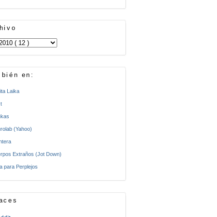
hivo
bién en:
ita Laika
t
kas
rolab (Yahoo)
ntera
rpos Extraños (Jot Down)
a para Perplejos
aces