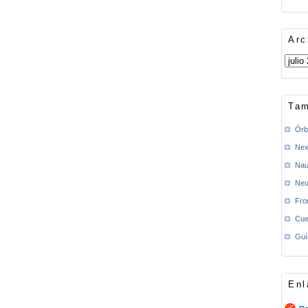
Arc
Tam
Órb
Nex
Nau
Neu
Fro
Cue
Guí
Enl