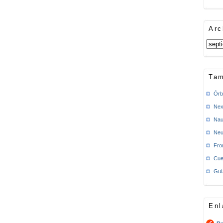
Arc
Tam
Órb
Nex
Nau
Neu
Fro
Cue
Guí
Enl