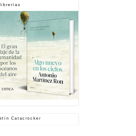
librerías
etín Catacrocker