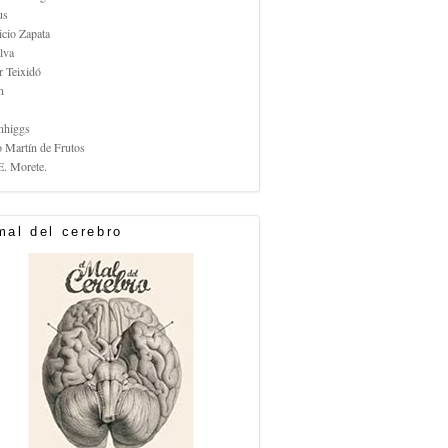
us
icio Zapata
lva
r Teixidó
n
nhiggs
o Martín de Frutos
E. Morete.
mal del cerebro