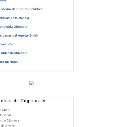
ddit
aderno de Cultura Científica
storias de la ciencia
cnología Obsoleta
s penas del Agente Smith
ikelnai's
 Aldea Irreductible
bro de Notas
enas de Fogonazos
el Marín
rto Montt
lermo Montoya
o de Alzaga