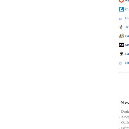
Re
Cu
Hi
Te
La
Ma
La
Li
Mec
- Dani
- Albe
- Guil
- Pedr