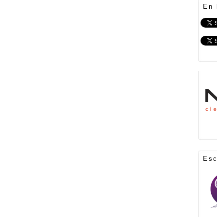
En 
Es