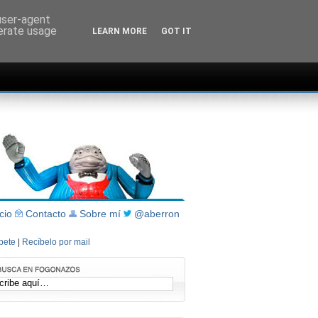
 user-agent
nerate usage
LEARN MORE
GOT IT
icio
Contacto
Sobre mí
@aberron
íbete
|
Recíbelo por mail