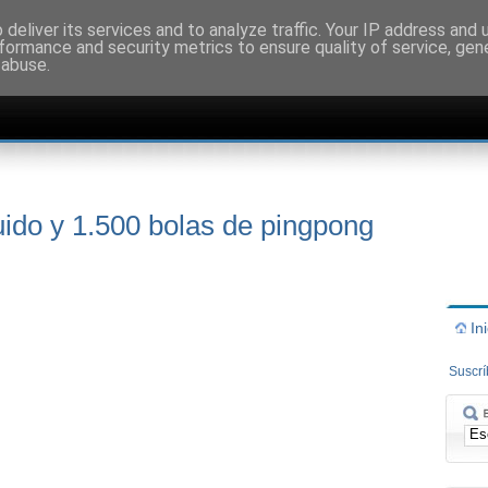
deliver its services and to analyze traffic. Your IP address and
formance and security metrics to ensure quality of service, ge
 abuse.
quido y 1.500 bolas de pingpong
In
Suscr