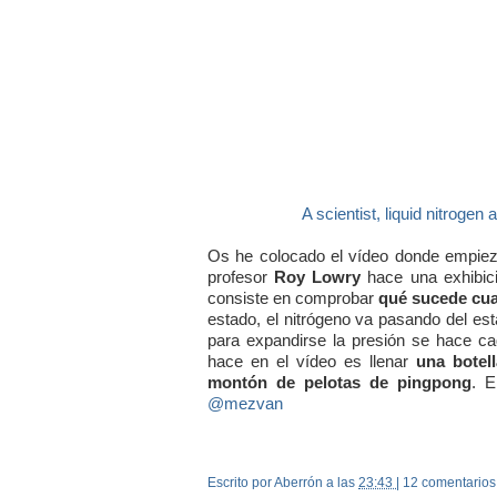
A scientist, liquid nitrogen
Os he colocado el vídeo donde empieza
profesor
Roy Lowry
hace una exhibici
consiste en comprobar
qué sucede cua
estado, el nitrógeno va pasando del es
para expandirse la presión se hace ca
hace en el vídeo es llenar
una botel
montón de pelotas de pingpong
. E
@mezvan
Escrito por Aberrón
a las
23:43
|
12 comentarios