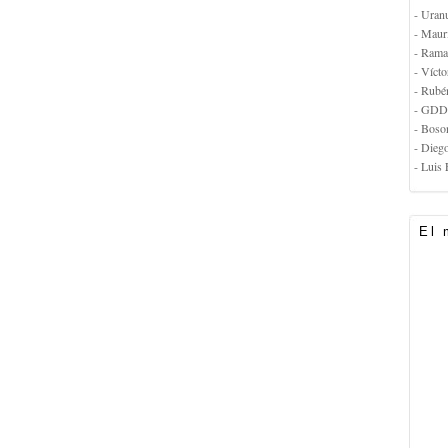
- Uran
- Maur
- Rama
- Vícto
- Rubé
- GDD
- Boso
- Dieg
- Luis 
El 