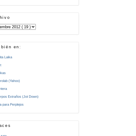
hivo
bién en:
ita Laika
t
kas
rolab (Yahoo)
ntera
rpos Extraños (Jot Down)
a para Perplejos
aces