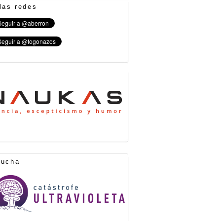
las redes
cucha