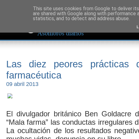
This site uses cookies from Google to deliver its
are shared with Google along with performance a
statistics, and to detect and address abuse.
L
Las diez peores prácticas d
farmacéutica
09 abril 2013
El divulgador británico Ben Goldacre d
“Mala farma” las conductas irregulares d
La ocultación de los resultados negati
muchas vidas, denuncia en su libro.