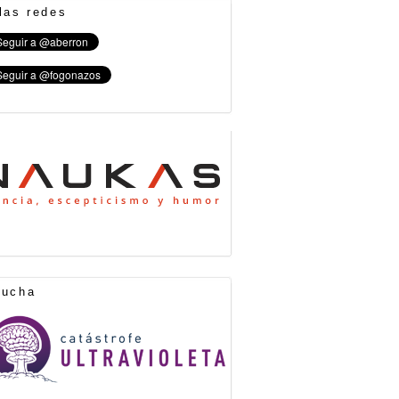
las redes
cucha