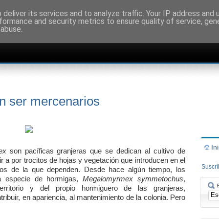
deliver its services and to analyze traffic. Your IP address and
formance and security metrics to ensure quality of service, ge
 abuse.
on ser mercenarios
In
mex
son pacíficas granjeras que se dedican al cultivo de
r a por trocitos de hojas y vegetación que introducen en el
Suscr
ngos de la que dependen. Desde hace algún tiempo, los
ra especie de hormigas,
Megalomyrmex symmetochus
,
rritorio y del propio hormiguero de las granjeras,
ribuir, en apariencia, al mantenimiento de la colonia. Pero