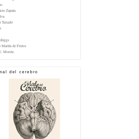
us
icio Zapata
lva
r Teixidó
n
nhiggs
o Martín de Frutos
E. Morete.
mal del cerebro