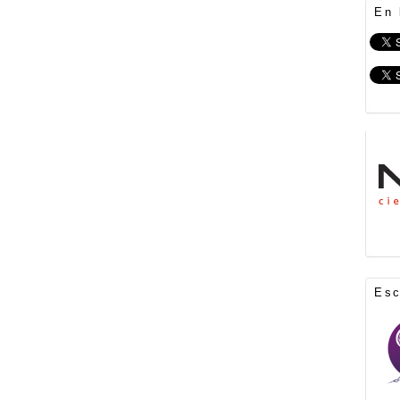
En 
Es