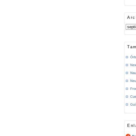
Arc
Tam
Órb
Nex
Nau
Neu
Fro
Cue
Guí
Enl