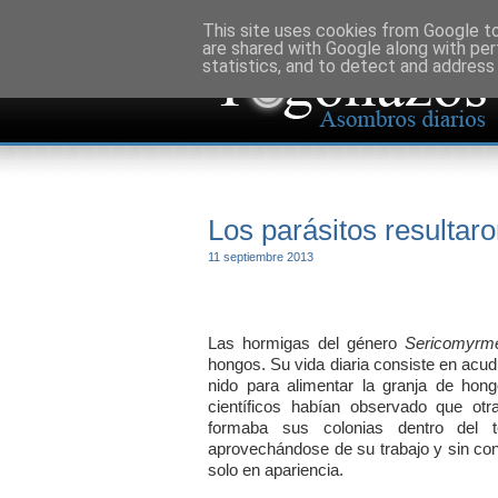
This site uses cookies from Google to 
are shared with Google along with per
statistics, and to detect and address
Los parásitos resultar
11 septiembre 2013
Las hormigas del género
Sericomyr
hongos. Su vida diaria consiste en acudi
nido para alimentar la granja de ho
científicos habían observado que ot
formaba sus colonias dentro del te
aprovechándose de su trabajo y sin cont
solo en apariencia.