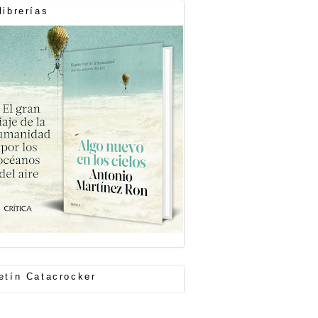
librerías
etín Catacrocker