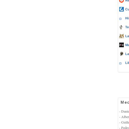
Re
Cu
Hi
Te
La
Ma
La
Li
Mec
- Dani
- Albe
- Guil
- Pedr