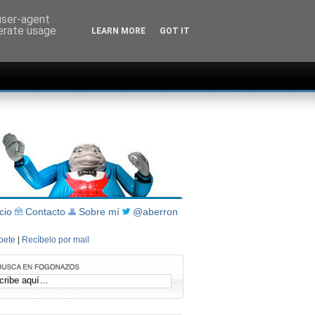
 user-agent
nerate usage
LEARN MORE
GOT IT
icio
Contacto
Sobre mí
@aberron
íbete
|
Recíbelo por mail