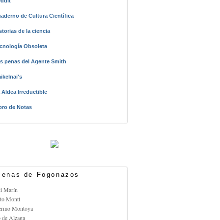
ddit
aderno de Cultura Científica
storias de la ciencia
cnología Obsoleta
s penas del Agente Smith
ikelnai's
 Aldea Irreductible
bro de Notas
enas de Fogonazos
el Marín
rto Montt
lermo Montoya
o de Alzaga