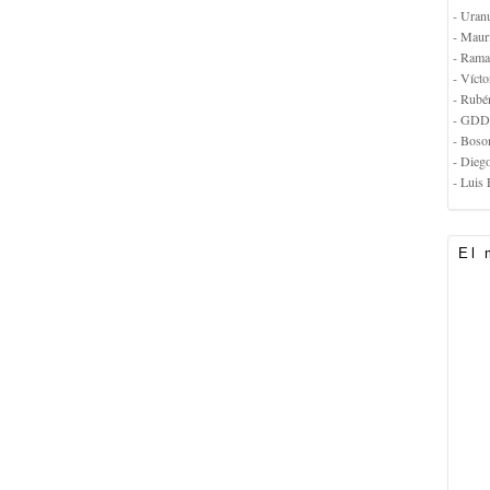
- Uran
- Maur
- Rama
- Vícto
- Rubé
- GDD
- Boso
- Dieg
- Luis 
El 