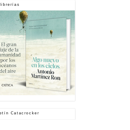
librerías
etín Catacrocker