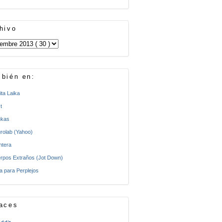
hivo
bién en:
ita Laika
t
kas
rolab (Yahoo)
ntera
rpos Extraños (Jot Down)
a para Perplejos
aces