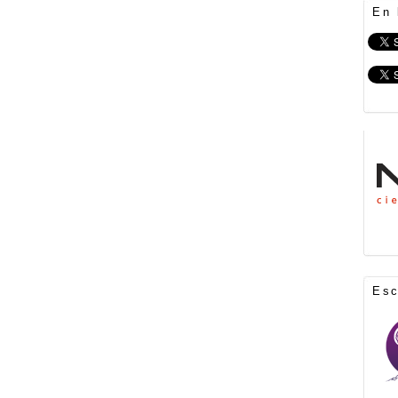
En 
Es