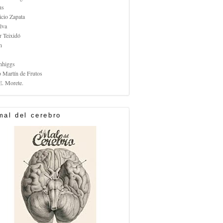
us
icio Zapata
lva
r Teixidó
n
nhiggs
o Martín de Frutos
E. Morete.
mal del cerebro