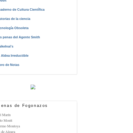
ddit
aderno de Cultura Científica
storias de la ciencia
cnología Obsoleta
s penas del Agente Smith
ikelnai's
 Aldea Irreductible
bro de Notas
enas de Fogonazos
el Marín
rto Montt
lermo Montoya
o de Alzaga