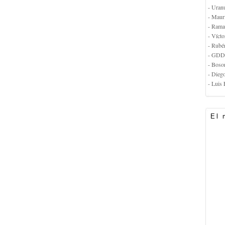
- Uran
- Maur
- Rama
- Vícto
- Rubé
- GDD
- Boso
- Dieg
- Luis 
El 