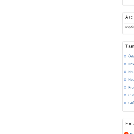
Arc
Tam
Órb
Nex
Nau
Neu
Fro
Cue
Guí
Enl