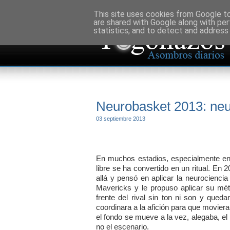
This site uses cookies from Google to 
are shared with Google along with per
statistics, and to detect and address
Neurobasket 2013: neur
03 septiembre 2013
En muchos estadios, especialmente en l
libre se ha convertido en un ritual. En
allá y pensó en aplicar la neurociencia
Mavericks y le propuso aplicar su mét
frente del rival sin ton ni son y qued
coordinara a la afición para que movier
el fondo se mueve a la vez, alegaba, el
no el escenario.