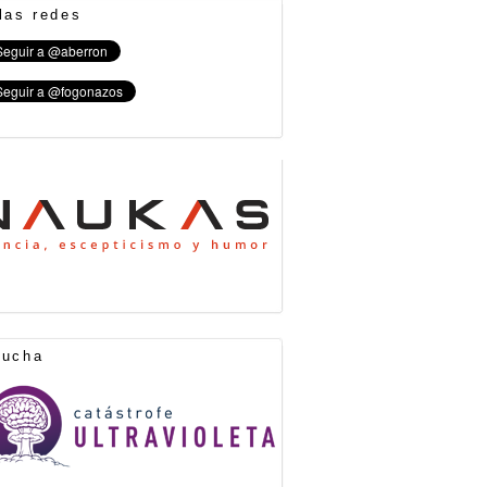
las redes
cucha