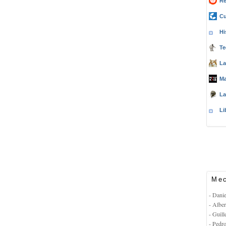
Re
Cu
Hi
Te
La
Ma
La
Li
Mec
- Dani
- Albe
- Guil
- Pedr