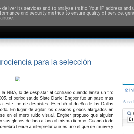
deliver its services and to analyze traffic. Your IP address and
formance and security metrics to ensure quality of service, ge
 abuse.
ociencia para la selección
In
a NBA, lo de despistar al contrario cuando lanza un tiro
 2005, el periodista de Slate Daniel Engber fue un paso más
Suscr
 a este tipo de despistes. Escribió al dueño de los Dallas
odo. En lugar de agitar los clásicos globos alargados en
arse en el mero ruido visual, Engber propuso que alguien
an sus globos de lado a lado al mismo tiempo. Cuando todo
 cerebro tiende a interpretar que es uno el que se mueve y