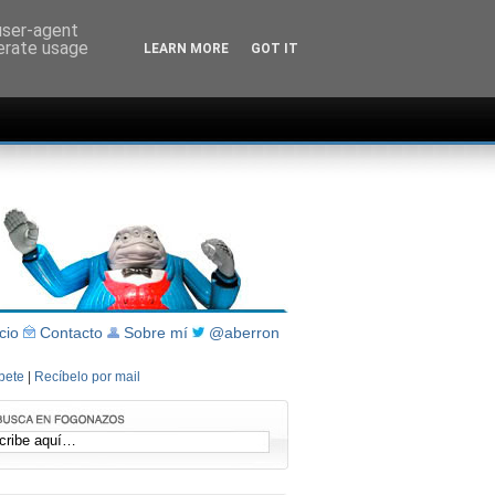
 user-agent
nerate usage
LEARN MORE
GOT IT
icio
Contacto
Sobre mí
@aberron
íbete
|
Recíbelo por mail