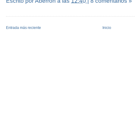
Escrito por Aberrón
a las
12:40
|
8 comentarios »
Entrada más reciente
Inicio