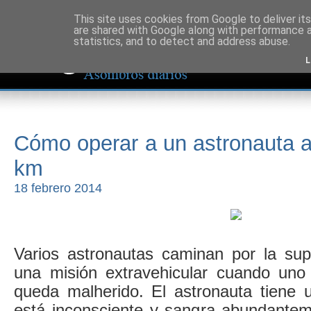
This site uses cookies from Google to deliver its
are shared with Google along with performance a
statistics, and to detect and address abuse.
L
Cómo operar a un astronauta a
km
18 febrero 2014
Varios astronautas caminan por la sup
una misión extravehicular cuando uno 
queda malherido. El astronauta tiene u
está inconsciente y sangra abundantem