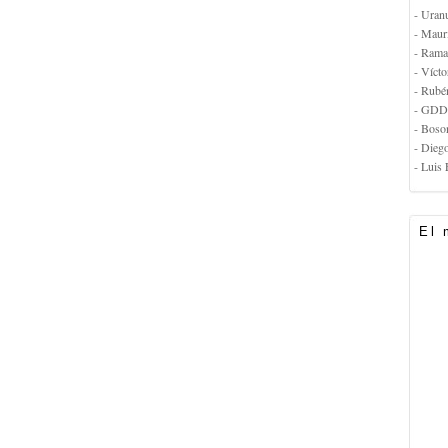
- Uran
- Maur
- Rama
- Vícto
- Rubé
- GDD
- Boso
- Dieg
- Luis 
El 