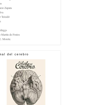
us
icio Zapata
lva
r Teixidó
n
nhiggs
o Martín de Frutos
E. Morete.
mal del cerebro