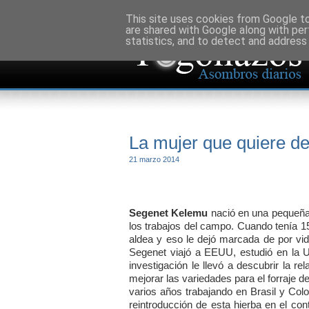
This site uses cookies from Google to 
are shared with Google along with per
statistics, and to detect and address
La mujer que quiere dev
21 marzo 2014
Segenet Kelemu
nació en una pequeña
los trabajos del campo. Cuando tenía 1
aldea y eso le dejó marcada de por vida
Segenet viajó a EEUU, estudió en la U
investigación le llevó a descubrir la r
mejorar las variedades para el forraje 
varios años trabajando en Brasil y Colo
reintroducción de esta hierba en el co