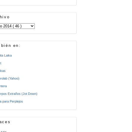
hivo
bién en:
ita Laika
t
kas
rolab (Yahoo)
ntera
rpos Extraños (Jot Down)
a para Perplejos
aces