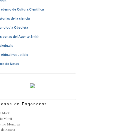
ddit
aderno de Cultura Científica
storias de la ciencia
cnología Obsoleta
s penas del Agente Smith
ikelnai's
 Aldea Irreductible
bro de Notas
enas de Fogonazos
el Marín
rto Montt
lermo Montoya
o de Alzaga