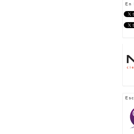
En 
Es