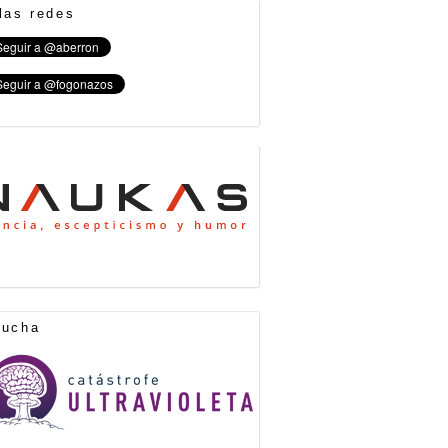
las redes
cucha