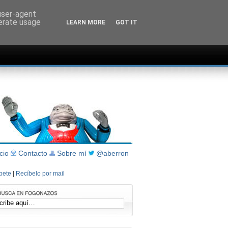
 user-agent
nerate usage
LEARN MORE
GOT IT
icio
Contacto
Sobre mí
@aberron
íbete
|
Recíbelo por mail