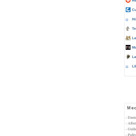
Re
Cu
Hi
Te
La
Ma
La
Li
Mec
- Dani
- Albe
- Guil
- Pedr