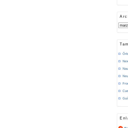
Arc
Tam
Órb
Nex
Nau
Neu
Fro
Cue
Guí
Enl