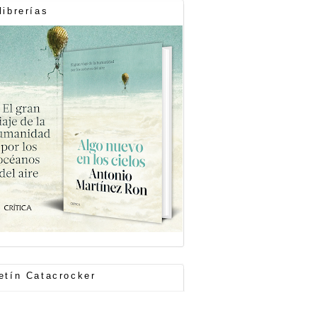
librerías
etín Catacrocker