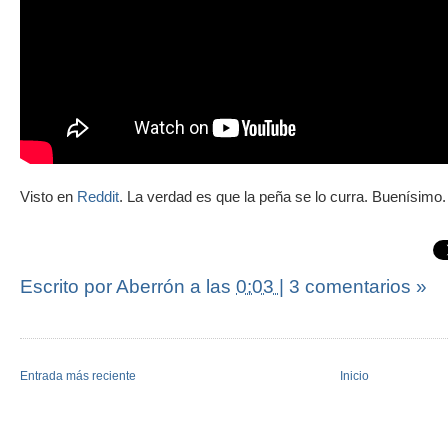
Visto en
Reddit
. La verdad es que la peña se lo curra. Buenísimo.
Escrito por Aberrón
a las
0:03
|
3 comentarios »
Entrada más reciente
Inicio