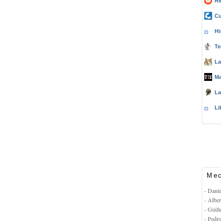
Re
Cu
Hi
Te
La
Ma
La
Li
Mec
- Dani
- Albe
- Guil
- Pedr