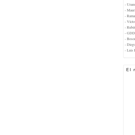
- Uran
- Maur
- Rama
- Vícto
- Rubé
- GDD
- Boso
- Dieg
- Luis 
El 