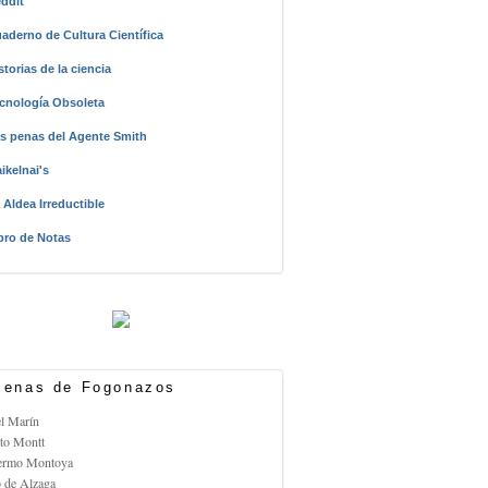
ddit
aderno de Cultura Científica
storias de la ciencia
cnología Obsoleta
s penas del Agente Smith
ikelnai's
 Aldea Irreductible
bro de Notas
enas de Fogonazos
el Marín
rto Montt
lermo Montoya
o de Alzaga