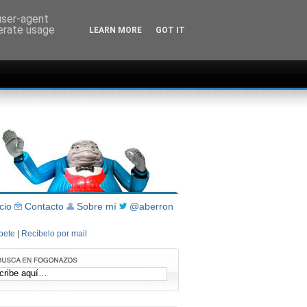
 user-agent
nerate usage
LEARN MORE
GOT IT
icio
Contacto
Sobre mí
@aberron
íbete
|
Recíbelo por mail