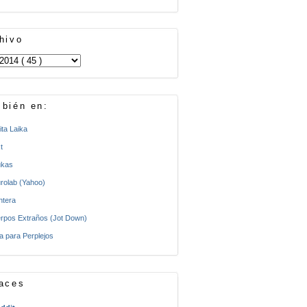
hivo
bién en:
ita Laika
t
kas
rolab (Yahoo)
ntera
rpos Extraños (Jot Down)
a para Perplejos
aces