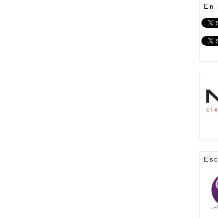
En 
Es