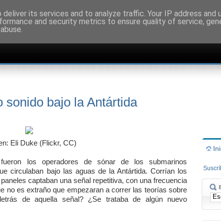
deliver its services and to analyze traffic. Your IP address and
formance and security metrics to ensure quality of service, ge
 abuse.
o sonido bajo la Antártida
n: Eli Duke (Flickr, CC)
In
 fueron los operadores de sónar de los submarinos
Suscr
e circulaban bajo las aguas de la Antártida. Corrían los
 paneles captaban una señal repetitiva, con una frecuencia
que no es extraño que empezaran a correr las teorías sobre
detrás de aquella señal? ¿Se trataba de algún nuevo