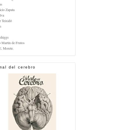
us
icio Zapata
lva
r Teixidó
n
nhiggs
o Martín de Frutos
E. Morete.
mal del cerebro