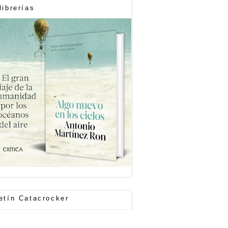
librerías
etín Catacrocker