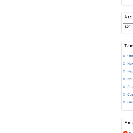
Arc
Tam
Órb
Nex
Nau
Neu
Fro
Cue
Guí
Enl