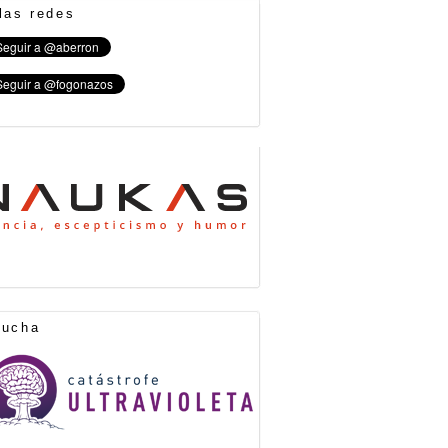
las redes
cucha