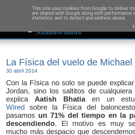
This site uses cookies from Google to deliver its
are shared with Google along with performance a
statistics, and to detect and address abuse.
L
La Física del vuelo de Michael
30 abril 2014
Con la Física no solo se puede explicar
Jordan, sino los saltitos de cualquier
explica
Aatish Bhatia
en un estup
Wired
sobre la Física del baloncest
pasamos
un 71% del tiempo en la p
descendiendo
. El motivo es muy se
mucho más despacio que descendemos,