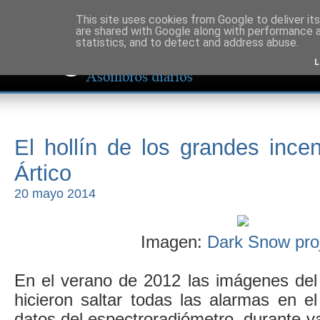
This site uses cookies from Google to deliver its
are shared with Google along with performance a
statistics, and to detect and address abuse.
L
El hollín de los grandes ince
Ártico
20 mayo 2014
Imagen:
Dark Snow pro
En el verano de 2012 las imágenes del 
hicieron saltar todas las alarmas en e
datos del espectroradiómetro, durante v