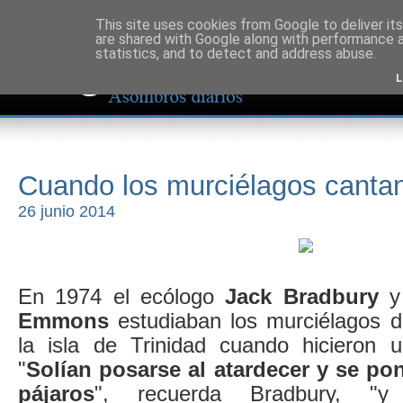
This site uses cookies from Google to deliver its
are shared with Google along with performance a
statistics, and to detect and address abuse.
L
Cuando los murciélagos canta
26 junio 2014
En 1974 el ecólogo
Jack Bradbury
y 
Emmons
estudiaban los murciélagos d
la isla de Trinidad cuando hicieron u
"
Solían posarse al atardecer y se po
pájaros
", recuerda Bradbury, "y